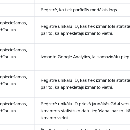
Reģistrē, ka tiek parādīts modālais logs.
nepieciešamas,
Reģistrē unikālu ID, kas tiek izmantots statist
arbību un
par to, kā apmeklētājs izmanto vietni.
nepieciešamas,
arbību un
Izmanto Google Analytics, lai samazinātu piep
nepieciešamas,
Reģistrē unikālu ID, kas tiek izmantots statist
arbību un
par to, kā apmeklētājs izmanto vietni.
nepieciešamas,
Reģistrē unikālu ID priekš jaunākās GA 4 versij
arbību un
izmantots statistisko datu iegūšanai par to, k
izmanto vietni.