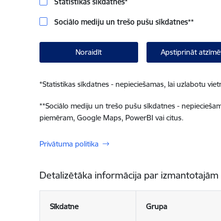
Statistikas sīkdatnes
*
Sociālo mediju un trešo pušu sīkdatnes
**
Noraidīt
Apstiprināt atzīmē
*
Statistikas sīkdatnes - nepieciešamas, lai uzlabotu v
**
Sociālo mediju un trešo pušu sīkdatnes - nepieciešamas
piemēram, Google Maps, PowerBI vai citus.
Privātuma politika
Detalizētāka informācija par izmantotajām
Sīkdatne
Grupa