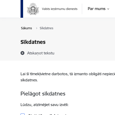
Pāriet uz lapas saturu
Par mums
Sākums
Sīkdatnes
Sīkdatnes
Atskaņot tekstu
Lai šī tīmekļvietne darbotos, tā izmanto obligāti nepiec
sīkdatnes.
Pielāgot sīkdatnes
Lūdzu, atzīmējiet savu izvēli: