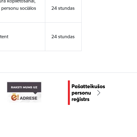
ura koplietošanai,
o personu sociālos
24 stundas
tent
24 stundas