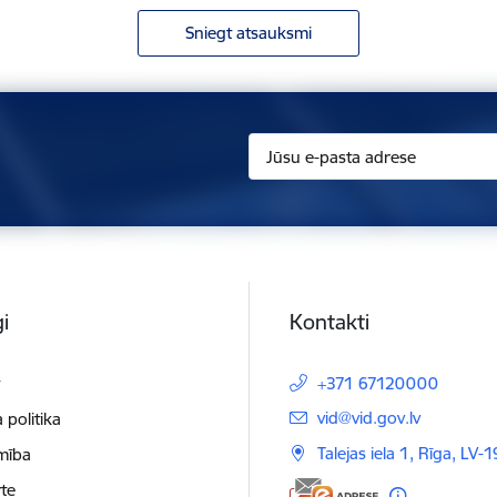
Sniegt atsauksmi
i
Kontakti
t
+371 67120000
E-pasts:
vid@vid.gov.lv
 politika
Talejas iela 1, Rīga, LV-
mība
te