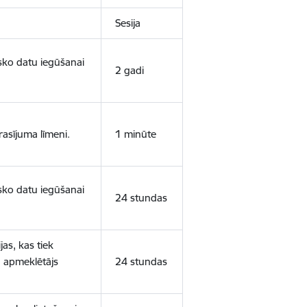
Sesija
isko datu iegūšanai
2 gadi
rasījuma līmeni.
1 minūte
isko datu iegūšanai
24 stundas
as, kas tiek
ā apmeklētājs
24 stundas