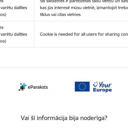
es
Šīs sīkdatnes ir paredzētas tādu vietņu un sat
varētu dalīties
kas jūs interesē mūsu vietnē, izmantojot treš
los)
tīklus vai citas vietnes.
es
varētu dalīties
Cookie is needed for all users for sharing con
los)
Vai šī informācija bija noderīga?