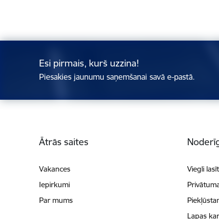
Esi pirmais, kurš uzzina!
Piesakies jaunumu saņemšanai savā e-pastā.
Kājene
Ātrās saites
Noderīg
Vakances
Viegli lasī
Iepirkumi
Privātuma
Par mums
Piekļūsta
Lapas kar