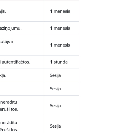
jis.
1 mēnesis
 paziņojumu.
1 mēnesis
otājs ir
1 mēnesis
 autentificētos.
1 stunda
kļa.
Sesija
Sesija
 nerādītu
Sesija
ēruši tos.
 nerādītu
Sesija
ēruši tos.