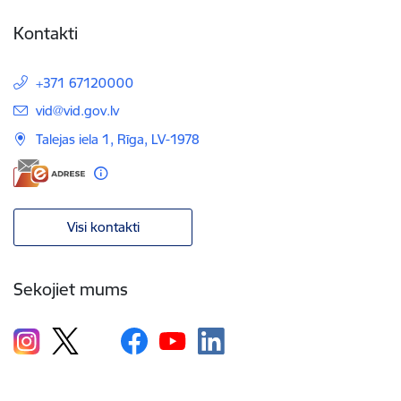
Kontakti
+371 67120000
E-pasts:
vid@vid.gov.lv
Talejas iela 1, Rīga, LV-1978
Visi kontakti
Sekojiet mums