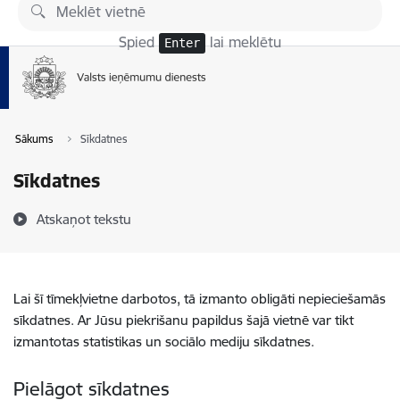
Pāriet uz lapas saturu
Spied
lai meklētu
Enter
Sākums
Sīkdatnes
Sīkdatnes
Atskaņot tekstu
Lai šī tīmekļvietne darbotos, tā izmanto obligāti nepieciešamās
sīkdatnes. Ar Jūsu piekrišanu papildus šajā vietnē var tikt
izmantotas statistikas un sociālo mediju sīkdatnes.
Pielāgot sīkdatnes