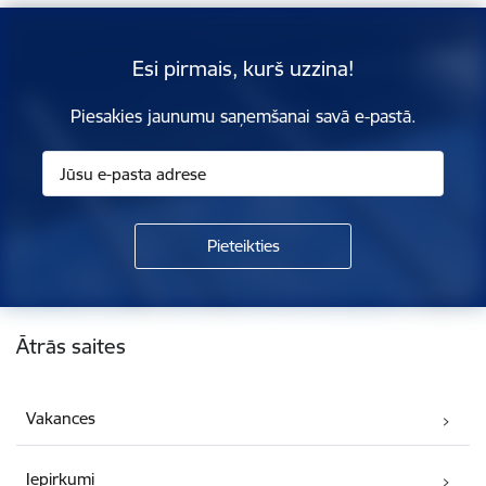
Esi pirmais, kurš uzzina!
Piesakies jaunumu saņemšanai savā e-pastā.
Kājene
Ātrās saites
Vakances
Iepirkumi