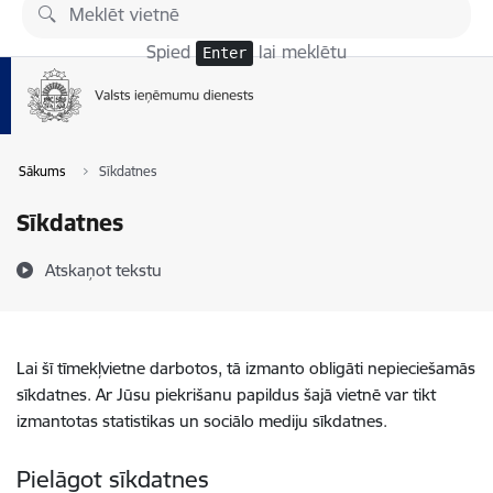
Pāriet uz lapas saturu
Spied
lai meklētu
Enter
Sākums
Sīkdatnes
Sīkdatnes
Atskaņot tekstu
Lai šī tīmekļvietne darbotos, tā izmanto obligāti nepieciešamās
sīkdatnes. Ar Jūsu piekrišanu papildus šajā vietnē var tikt
izmantotas statistikas un sociālo mediju sīkdatnes.
Pielāgot sīkdatnes