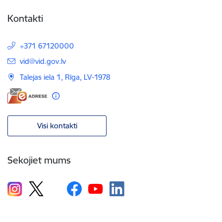
Kontakti
+371 67120000
E-pasts:
vid@vid.gov.lv
Talejas iela 1, Rīga, LV-1978
Visi kontakti
Sekojiet mums