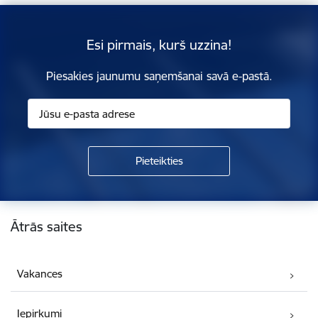
Esi pirmais, kurš uzzina!
Piesakies jaunumu saņemšanai savā e-pastā.
Kājene
Ātrās saites
Vakances
Iepirkumi