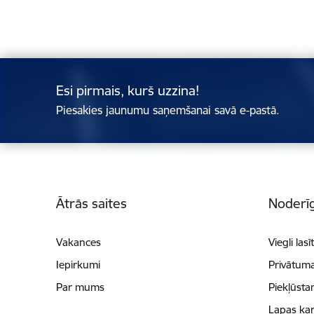
Esi pirmais, kurš uzzina!
Piesakies jaunumu saņemšanai savā e-pastā.
Kājene
Ātrās saites
Noderīg
Vakances
Viegli lasī
Iepirkumi
Privātuma
Par mums
Piekļūsta
Lapas kar