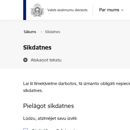
Pāriet uz lapas saturu
Par mums
Sākums
Sīkdatnes
Sīkdatnes
Atskaņot tekstu
Lai šī tīmekļvietne darbotos, tā izmanto obligāti nepiec
sīkdatnes.
Pielāgot sīkdatnes
Lūdzu, atzīmējiet savu izvēli: