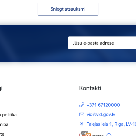
Sniegt atsauksmi
i
Kontakti
t
+371 67120000
E-pasts:
vid@vid.gov.lv
 politika
Talejas iela 1, Rīga, LV-
mība
te