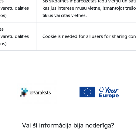
es
Šīs sīkdatnes ir paredzētas tādu vietņu un sat
varētu dalīties
kas jūs interesē mūsu vietnē, izmantojot treš
los)
tīklus vai citas vietnes.
es
varētu dalīties
Cookie is needed for all users for sharing con
los)
Vai šī informācija bija noderīga?