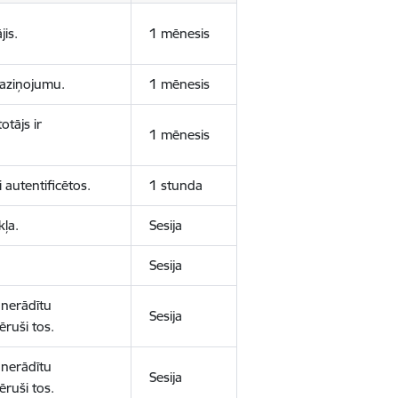
jis.
1 mēnesis
 paziņojumu.
1 mēnesis
otājs ir
1 mēnesis
 autentificētos.
1 stunda
kļa.
Sesija
Sesija
 nerādītu
Sesija
ēruši tos.
 nerādītu
Sesija
ēruši tos.