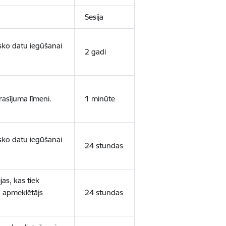
Sesija
isko datu iegūšanai
2 gadi
rasījuma līmeni.
1 minūte
isko datu iegūšanai
24 stundas
as, kas tiek
ā apmeklētājs
24 stundas