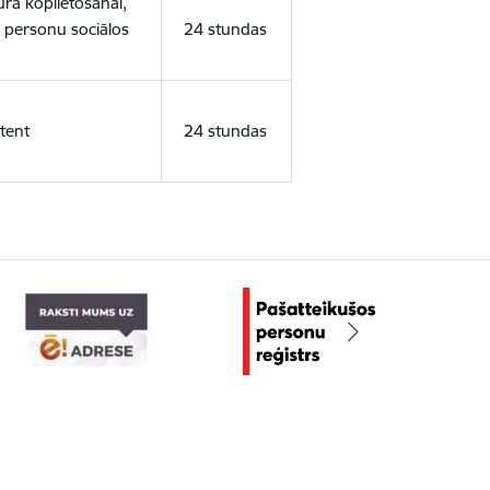
ura koplietošanai,
o personu sociālos
24 stundas
tent
24 stundas