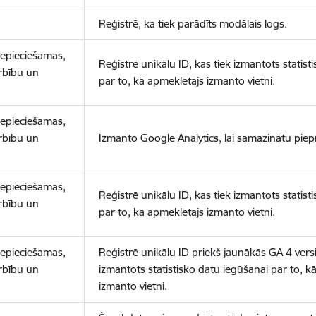
Reģistrē, ka tiek parādīts modālais logs.
nepieciešamas,
Reģistrē unikālu ID, kas tiek izmantots statist
arbību un
par to, kā apmeklētājs izmanto vietni.
nepieciešamas,
arbību un
Izmanto Google Analytics, lai samazinātu piep
nepieciešamas,
Reģistrē unikālu ID, kas tiek izmantots statist
arbību un
par to, kā apmeklētājs izmanto vietni.
nepieciešamas,
Reģistrē unikālu ID priekš jaunākās GA 4 versij
arbību un
izmantots statistisko datu iegūšanai par to, k
izmanto vietni.