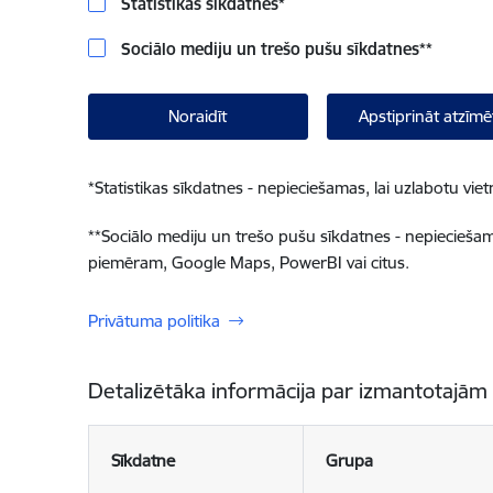
Statistikas sīkdatnes
*
Sociālo mediju un trešo pušu sīkdatnes
**
Noraidīt
Apstiprināt atzīmē
*
Statistikas sīkdatnes - nepieciešamas, lai uzlabotu v
**
Sociālo mediju un trešo pušu sīkdatnes - nepieciešamas
piemēram, Google Maps, PowerBI vai citus.
Privātuma politika
Detalizētāka informācija par izmantotajām
Sīkdatne
Grupa