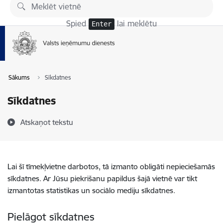
Pāriet uz lapas saturu
Spied
lai meklētu
Enter
Sākums
Sīkdatnes
Sīkdatnes
Atskaņot tekstu
Lai šī tīmekļvietne darbotos, tā izmanto obligāti nepieciešamās
sīkdatnes. Ar Jūsu piekrišanu papildus šajā vietnē var tikt
izmantotas statistikas un sociālo mediju sīkdatnes.
Pielāgot sīkdatnes