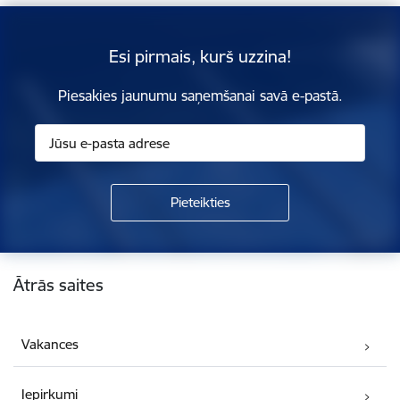
Esi pirmais, kurš uzzina!
Piesakies jaunumu saņemšanai savā e-pastā.
Kājene
Ātrās saites
Vakances
Iepirkumi