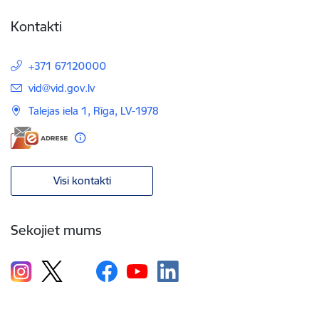
Kontakti
+371 67120000
E-pasts:
vid@vid.gov.lv
Talejas iela 1, Rīga, LV-1978
Visi kontakti
Sekojiet mums