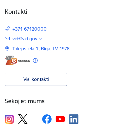
Kontakti
+371 67120000
E-pasts:
vid@vid.gov.lv
Talejas iela 1, Rīga, LV-1978
Visi kontakti
Sekojiet mums