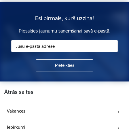
Esi pirmais, kurš uzzina!
Piesakies jaunumu saņemšanai savā e-pastā.
Kājene
Ātrās saites
Vakances
Iepirkumi