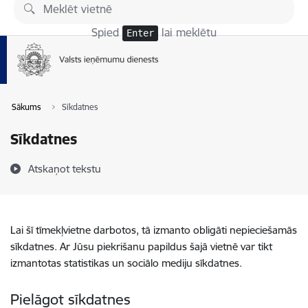
Pāriet uz lapas saturu
Spied
lai meklētu
Enter
Sākums
Sīkdatnes
Sīkdatnes
Atskaņot tekstu
Lai šī tīmekļvietne darbotos, tā izmanto obligāti nepieciešamās
sīkdatnes. Ar Jūsu piekrišanu papildus šajā vietnē var tikt
izmantotas statistikas un sociālo mediju sīkdatnes.
Pielāgot sīkdatnes