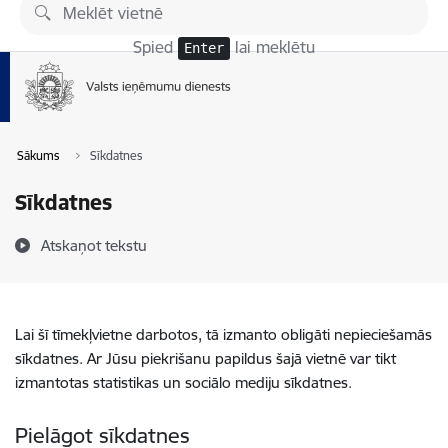
Pāriet uz lapas saturu
Spied
lai meklētu
Enter
Sākums
Sīkdatnes
Sīkdatnes
Atskaņot tekstu
Lai šī tīmekļvietne darbotos, tā izmanto obligāti nepieciešamās
sīkdatnes. Ar Jūsu piekrišanu papildus šajā vietnē var tikt
izmantotas statistikas un sociālo mediju sīkdatnes.
Pielāgot sīkdatnes