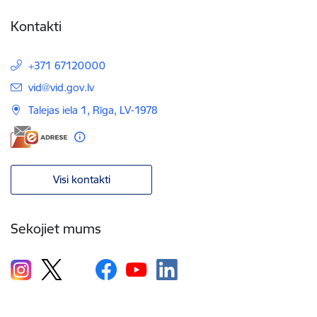
Kontakti
+371 67120000
E-pasts:
vid@vid.gov.lv
Talejas iela 1, Rīga, LV-1978
Visi kontakti
Sekojiet mums