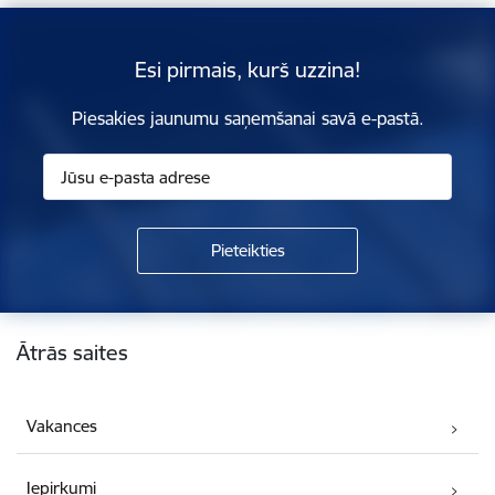
Esi pirmais, kurš uzzina!
Piesakies jaunumu saņemšanai savā e-pastā.
Kājene
Ātrās saites
Vakances
Iepirkumi