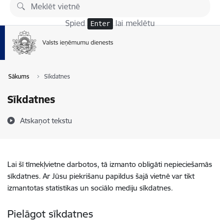
Pāriet uz lapas saturu
Spied
lai meklētu
Enter
Sākums
Sīkdatnes
Sīkdatnes
Atskaņot tekstu
Lai šī tīmekļvietne darbotos, tā izmanto obligāti nepieciešamās
sīkdatnes. Ar Jūsu piekrišanu papildus šajā vietnē var tikt
izmantotas statistikas un sociālo mediju sīkdatnes.
Pielāgot sīkdatnes