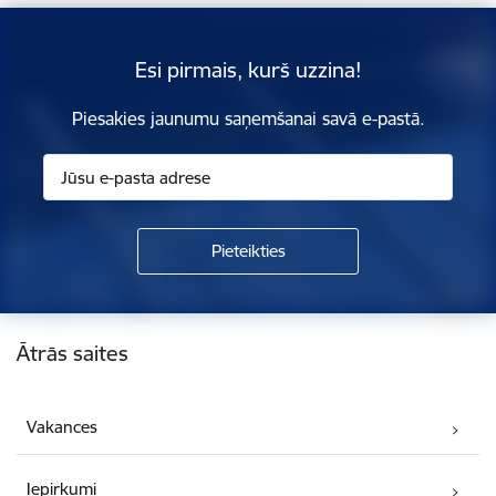
Esi pirmais, kurš uzzina!
Piesakies jaunumu saņemšanai savā e-pastā.
Kājene
Ātrās saites
Vakances
Iepirkumi