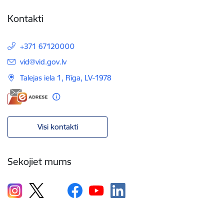
Kontakti
+371 67120000
E-pasts:
vid@vid.gov.lv
Talejas iela 1, Rīga, LV-1978
Visi kontakti
Sekojiet mums