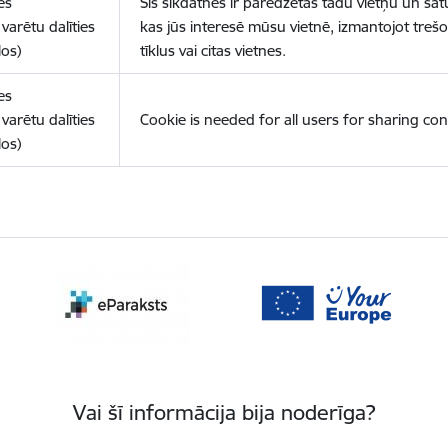
es
Šīs sīkdatnes ir paredzētas tādu vietņu un sat
varētu dalīties
kas jūs interesē mūsu vietnē, izmantojot treš
los)
tīklus vai citas vietnes.
es
varētu dalīties
Cookie is needed for all users for sharing con
los)
Vai šī informācija bija noderīga?