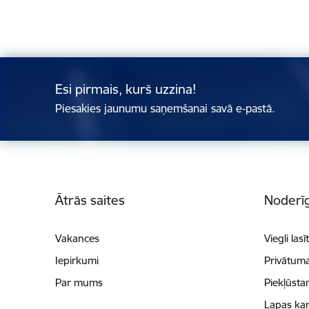
Esi pirmais, kurš uzzina!
Piesakies jaunumu saņemšanai savā e-pastā.
Kājene
Ātrās saites
Noderīg
Vakances
Viegli lasī
Iepirkumi
Privātuma
Par mums
Piekļūsta
Lapas kar