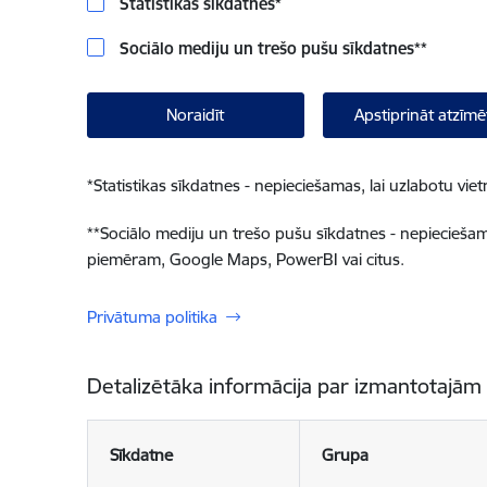
Statistikas sīkdatnes
*
Sociālo mediju un trešo pušu sīkdatnes
**
Noraidīt
Apstiprināt atzīmē
*
Statistikas sīkdatnes - nepieciešamas, lai uzlabotu v
**
Sociālo mediju un trešo pušu sīkdatnes - nepieciešamas
piemēram, Google Maps, PowerBI vai citus.
Privātuma politika
Detalizētāka informācija par izmantotajām
Sīkdatne
Grupa