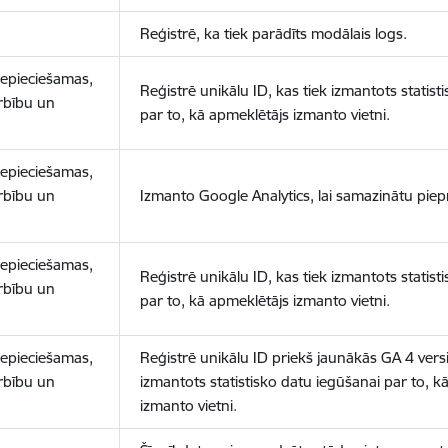
Reģistrē, ka tiek parādīts modālais logs.
nepieciešamas,
Reģistrē unikālu ID, kas tiek izmantots statist
arbību un
par to, kā apmeklētājs izmanto vietni.
nepieciešamas,
arbību un
Izmanto Google Analytics, lai samazinātu piep
nepieciešamas,
Reģistrē unikālu ID, kas tiek izmantots statist
arbību un
par to, kā apmeklētājs izmanto vietni.
nepieciešamas,
Reģistrē unikālu ID priekš jaunākās GA 4 versij
arbību un
izmantots statistisko datu iegūšanai par to, k
izmanto vietni.