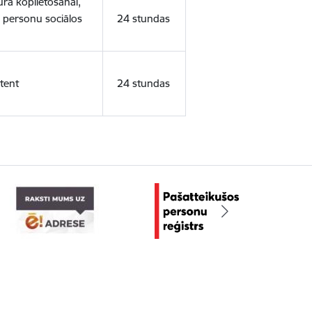
ura koplietošanai,
o personu sociālos
24 stundas
tent
24 stundas