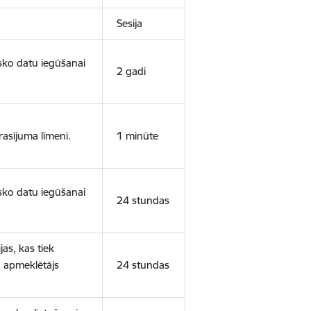
Sesija
isko datu iegūšanai
2 gadi
rasījuma līmeni.
1 minūte
isko datu iegūšanai
24 stundas
as, kas tiek
ā apmeklētājs
24 stundas