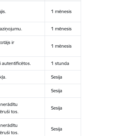
jis.
1 mēnesis
 paziņojumu.
1 mēnesis
otājs ir
1 mēnesis
 autentificētos.
1 stunda
kļa.
Sesija
Sesija
 nerādītu
Sesija
ēruši tos.
 nerādītu
Sesija
ēruši tos.