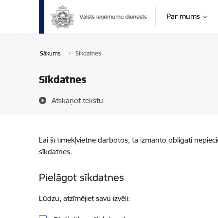
Pāriet uz lapas saturu
Par mums
Sākums
Sīkdatnes
Sīkdatnes
Atskaņot tekstu
Lai šī tīmekļvietne darbotos, tā izmanto obligāti nepiec
sīkdatnes.
Pielāgot sīkdatnes
Lūdzu, atzīmējiet savu izvēli: