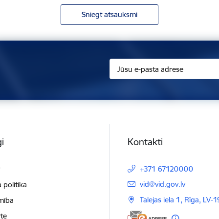
Sniegt atsauksmi
i
Kontakti
t
+371 67120000
E-pasts:
vid@vid.gov.lv
 politika
Talejas iela 1, Rīga, LV-
mība
te