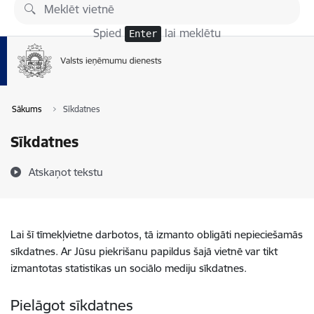
Pāriet uz lapas saturu
Spied
lai meklētu
Enter
Sākums
Sīkdatnes
Sīkdatnes
Atskaņot tekstu
Lai šī tīmekļvietne darbotos, tā izmanto obligāti nepieciešamās
sīkdatnes. Ar Jūsu piekrišanu papildus šajā vietnē var tikt
izmantotas statistikas un sociālo mediju sīkdatnes.
Pielāgot sīkdatnes