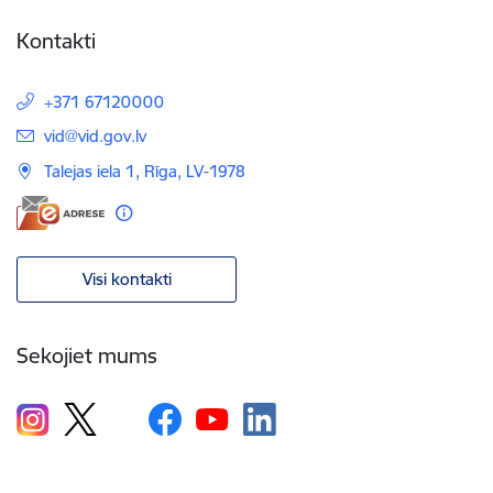
Kontakti
+371 67120000
E-pasts:
vid@vid.gov.lv
Talejas iela 1, Rīga, LV-1978
Visi kontakti
Sekojiet mums