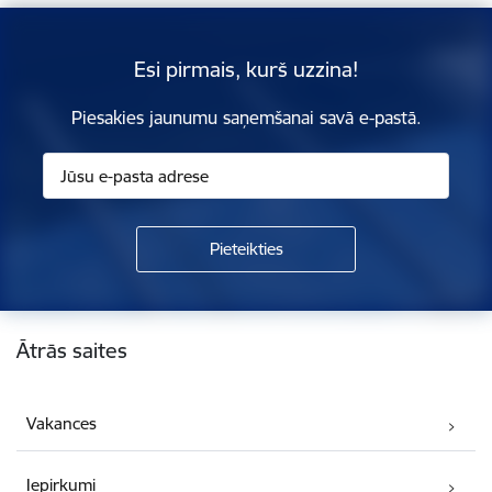
Esi pirmais, kurš uzzina!
Piesakies jaunumu saņemšanai savā e-pastā.
Kājene
Ātrās saites
Vakances
Iepirkumi