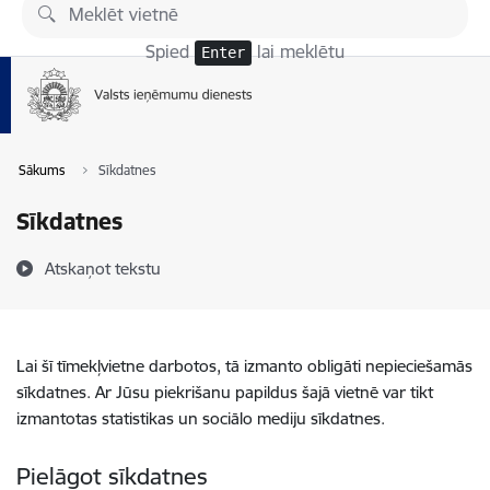
Pāriet uz lapas saturu
Spied
lai meklētu
Enter
Sākums
Sīkdatnes
Sīkdatnes
Atskaņot tekstu
Lai šī tīmekļvietne darbotos, tā izmanto obligāti nepieciešamās
sīkdatnes. Ar Jūsu piekrišanu papildus šajā vietnē var tikt
izmantotas statistikas un sociālo mediju sīkdatnes.
Pielāgot sīkdatnes