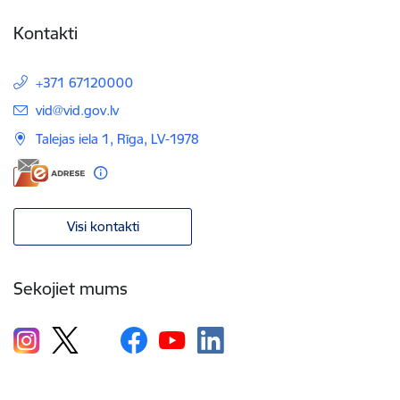
Kontakti
+371 67120000
E-pasts:
vid@vid.gov.lv
Talejas iela 1, Rīga, LV-1978
Visi kontakti
Sekojiet mums