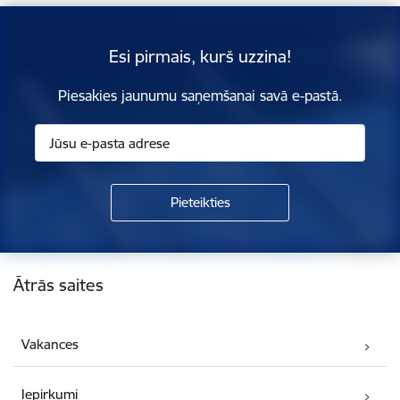
Esi pirmais, kurš uzzina!
Piesakies jaunumu saņemšanai savā e-pastā.
Kājene
Ātrās saites
Vakances
Iepirkumi