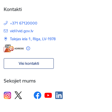
Kontakti
+371 67120000
E-pasts:
vid@vid.gov.lv
Talejas iela 1, Rīga, LV-1978
Visi kontakti
Sekojiet mums