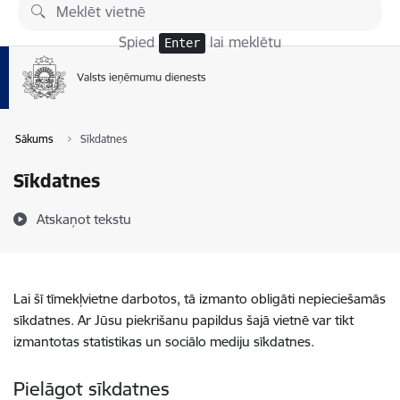
Pāriet uz lapas saturu
Spied
lai meklētu
Enter
Sākums
Sīkdatnes
Sīkdatnes
Atskaņot tekstu
Lai šī tīmekļvietne darbotos, tā izmanto obligāti nepieciešamās
sīkdatnes. Ar Jūsu piekrišanu papildus šajā vietnē var tikt
izmantotas statistikas un sociālo mediju sīkdatnes.
Pielāgot sīkdatnes