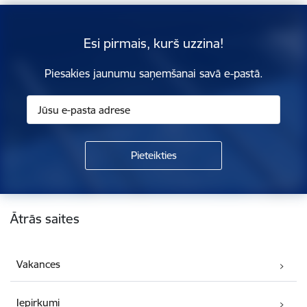
Esi pirmais, kurš uzzina!
Piesakies jaunumu saņemšanai savā e-pastā.
Kājene
Ātrās saites
Vakances
Iepirkumi