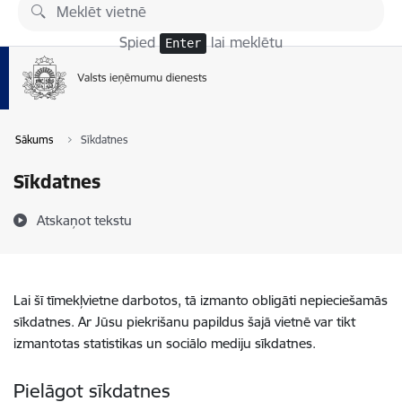
Pāriet uz lapas saturu
Spied
lai meklētu
Enter
Sākums
Sīkdatnes
Sīkdatnes
Atskaņot tekstu
Lai šī tīmekļvietne darbotos, tā izmanto obligāti nepieciešamās
sīkdatnes. Ar Jūsu piekrišanu papildus šajā vietnē var tikt
izmantotas statistikas un sociālo mediju sīkdatnes.
Pielāgot sīkdatnes