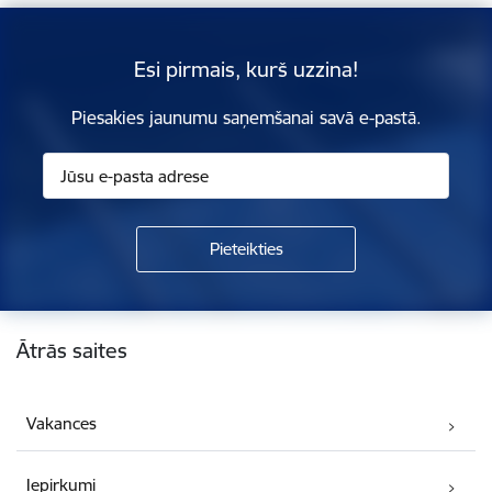
Esi pirmais, kurš uzzina!
Piesakies jaunumu saņemšanai savā e-pastā.
Kājene
Ātrās saites
Vakances
Iepirkumi