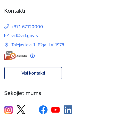
Kontakti
+371 67120000
E-pasts:
vid@vid.gov.lv
Talejas iela 1, Rīga, LV-1978
Visi kontakti
Sekojiet mums