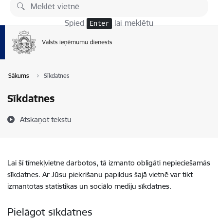
Pāriet uz lapas saturu
Spied
lai meklētu
Enter
Sākums
Sīkdatnes
Sīkdatnes
Atskaņot tekstu
Lai šī tīmekļvietne darbotos, tā izmanto obligāti nepieciešamās
sīkdatnes. Ar Jūsu piekrišanu papildus šajā vietnē var tikt
izmantotas statistikas un sociālo mediju sīkdatnes.
Pielāgot sīkdatnes