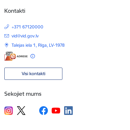
Kontakti
+371 67120000
E-pasts:
vid@vid.gov.lv
Talejas iela 1, Rīga, LV-1978
Visi kontakti
Sekojiet mums