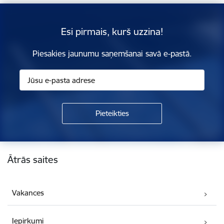
Esi pirmais, kurš uzzina!
Piesakies jaunumu saņemšanai savā e-pastā.
Kājene
Ātrās saites
Vakances
Iepirkumi