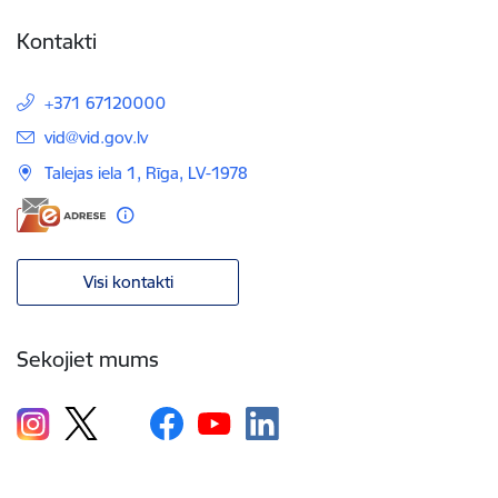
Kontakti
+371 67120000
E-pasts:
vid@vid.gov.lv
Talejas iela 1, Rīga, LV-1978
Visi kontakti
Sekojiet mums