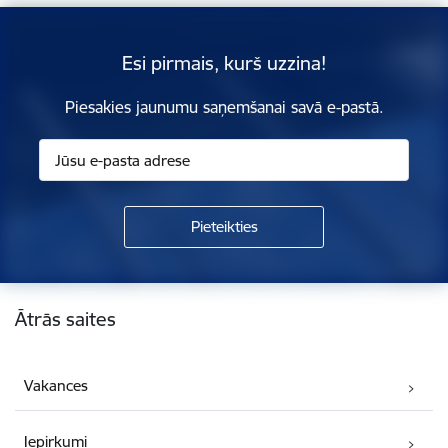
Esi pirmais, kurš uzzina!
Piesakies jaunumu saņemšanai savā e-pastā.
Kājene
Ātrās saites
Vakances
Iepirkumi