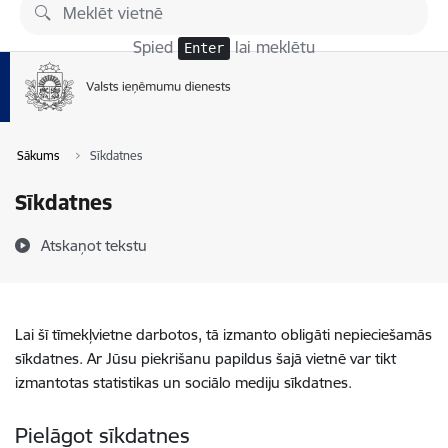
Pāriet uz lapas saturu
Spied
lai meklētu
Enter
Sākums
Sīkdatnes
Sīkdatnes
Atskaņot tekstu
Lai šī tīmekļvietne darbotos, tā izmanto obligāti nepieciešamās
sīkdatnes. Ar Jūsu piekrišanu papildus šajā vietnē var tikt
izmantotas statistikas un sociālo mediju sīkdatnes.
Pielāgot sīkdatnes