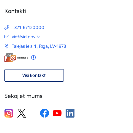
Kontakti
+371 67120000
E-pasts:
vid@vid.gov.lv
Talejas iela 1, Rīga, LV-1978
Visi kontakti
Sekojiet mums