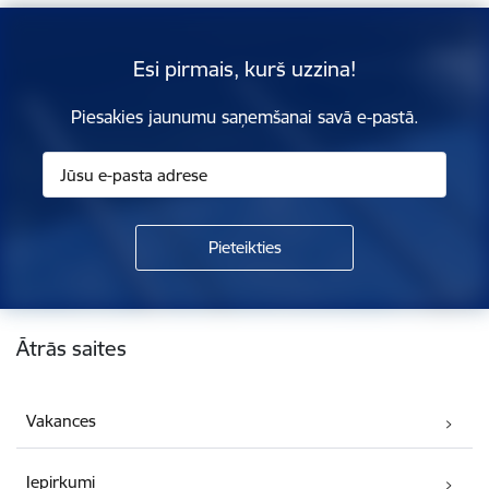
Esi pirmais, kurš uzzina!
Piesakies jaunumu saņemšanai savā e-pastā.
Kājene
Ātrās saites
Vakances
Iepirkumi