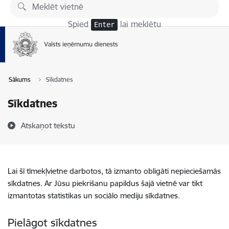
Pāriet uz lapas saturu
Spied
lai meklētu
Enter
Sākums
Sīkdatnes
Sīkdatnes
Atskaņot tekstu
Lai šī tīmekļvietne darbotos, tā izmanto obligāti nepieciešamās
sīkdatnes. Ar Jūsu piekrišanu papildus šajā vietnē var tikt
izmantotas statistikas un sociālo mediju sīkdatnes.
Pielāgot sīkdatnes