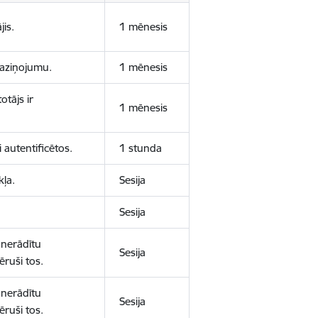
jis.
1 mēnesis
 paziņojumu.
1 mēnesis
otājs ir
1 mēnesis
 autentificētos.
1 stunda
kļa.
Sesija
Sesija
 nerādītu
Sesija
ēruši tos.
 nerādītu
Sesija
ēruši tos.