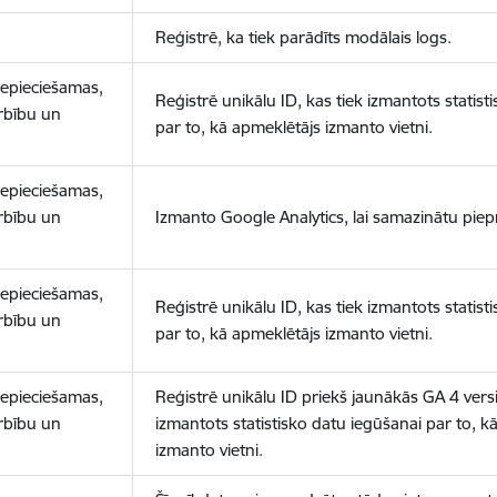
Reģistrē, ka tiek parādīts modālais logs.
nepieciešamas,
Reģistrē unikālu ID, kas tiek izmantots statist
arbību un
par to, kā apmeklētājs izmanto vietni.
nepieciešamas,
arbību un
Izmanto Google Analytics, lai samazinātu piep
nepieciešamas,
Reģistrē unikālu ID, kas tiek izmantots statist
arbību un
par to, kā apmeklētājs izmanto vietni.
nepieciešamas,
Reģistrē unikālu ID priekš jaunākās GA 4 versij
arbību un
izmantots statistisko datu iegūšanai par to, k
izmanto vietni.