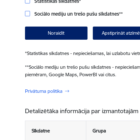
Statistikas sīkdatnes
*
Sociālo mediju un trešo pušu sīkdatnes
**
Noraidīt
Apstiprināt atzīmē
*
Statistikas sīkdatnes - nepieciešamas, lai uzlabotu v
**
Sociālo mediju un trešo pušu sīkdatnes - nepieciešamas
piemēram, Google Maps, PowerBI vai citus.
Privātuma politika
Detalizētāka informācija par izmantotajām
Sīkdatne
Grupa