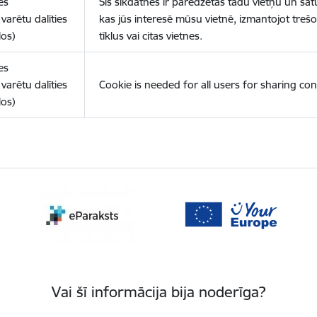
es
Šīs sīkdatnes ir paredzētas tādu vietņu un sat
varētu dalīties
kas jūs interesē mūsu vietnē, izmantojot treš
los)
tīklus vai citas vietnes.
es
varētu dalīties
Cookie is needed for all users for sharing con
los)
Vai šī informācija bija noderīga?