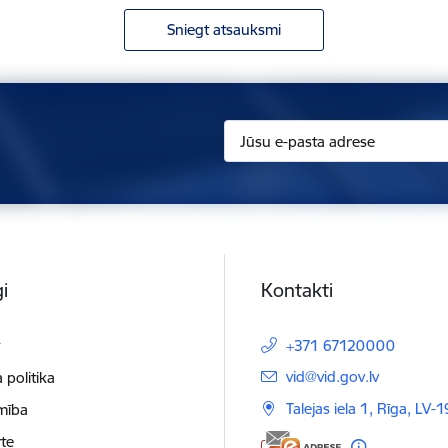
Sniegt atsauksmi
i
Kontakti
t
+371 67120000
E-pasts:
vid@vid.gov.lv
 politika
Talejas iela 1, Rīga, LV-
mība
te