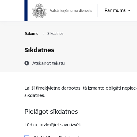
Pāriet uz lapas saturu
Par mums
Sākums
Sīkdatnes
Sīkdatnes
Atskaņot tekstu
Lai šī tīmekļvietne darbotos, tā izmanto obligāti nepiec
sīkdatnes.
Pielāgot sīkdatnes
Lūdzu, atzīmējiet savu izvēli: