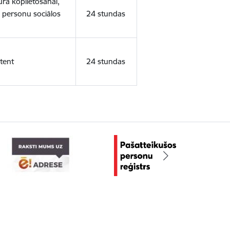
ura koplietošanai,
o personu sociālos
24 stundas
tent
24 stundas