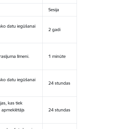
Sesija
isko datu iegūšanai
2 gadi
rasījuma līmeni.
1 minūte
isko datu iegūšanai
24 stundas
as, kas tiek
ā apmeklētājs
24 stundas