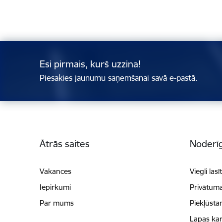
Esi pirmais, kurš uzzina!
Piesakies jaunumu saņemšanai savā e-pastā.
Kājene
Ātrās saites
Noderīg
Vakances
Viegli lasī
Iepirkumi
Privātuma
Par mums
Piekļūsta
Lapas kar