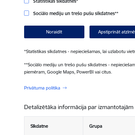
Statistikas sīkdatnes
*
Sociālo mediju un trešo pušu sīkdatnes
**
Noraidīt
Apstiprināt atzīmē
*
Statistikas sīkdatnes - nepieciešamas, lai uzlabotu v
**
Sociālo mediju un trešo pušu sīkdatnes - nepieciešamas
piemēram, Google Maps, PowerBI vai citus.
Privātuma politika
Detalizētāka informācija par izmantotajām
Sīkdatne
Grupa