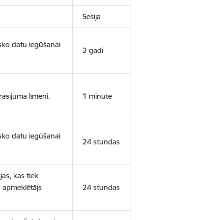
Sesija
isko datu iegūšanai
2 gadi
rasījuma līmeni.
1 minūte
isko datu iegūšanai
24 stundas
as, kas tiek
ā apmeklētājs
24 stundas