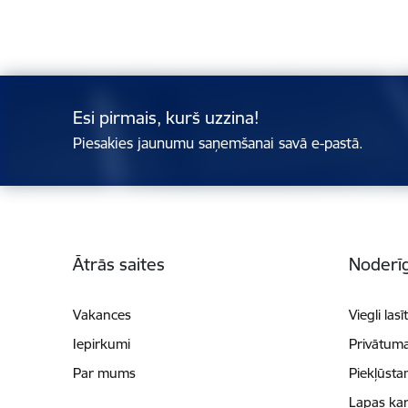
Esi pirmais, kurš uzzina!
Piesakies jaunumu saņemšanai savā e-pastā.
Kājene
Ātrās saites
Noderīg
Vakances
Viegli lasī
Iepirkumi
Privātuma
Par mums
Piekļūsta
Lapas kar