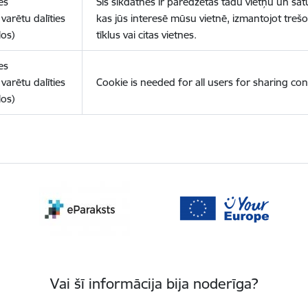
es
Šīs sīkdatnes ir paredzētas tādu vietņu un sat
varētu dalīties
kas jūs interesē mūsu vietnē, izmantojot treš
los)
tīklus vai citas vietnes.
es
varētu dalīties
Cookie is needed for all users for sharing con
los)
Vai šī informācija bija noderīga?