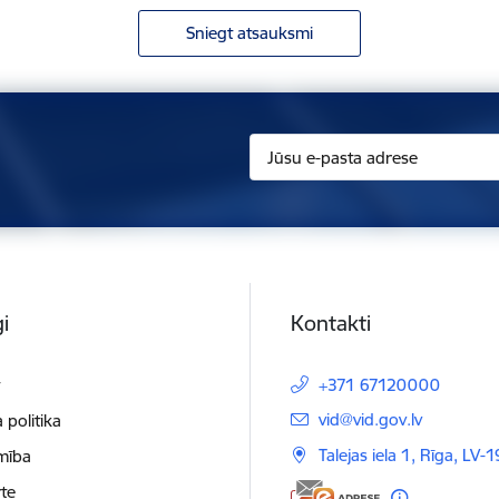
Sniegt atsauksmi
i
Kontakti
t
+371 67120000
E-pasts:
vid@vid.gov.lv
 politika
Talejas iela 1, Rīga, LV-
mība
te