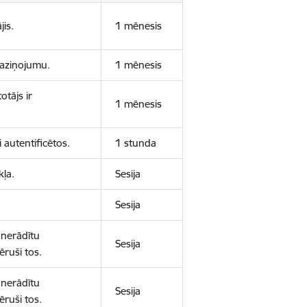
jis.
1 mēnesis
 paziņojumu.
1 mēnesis
otājs ir
1 mēnesis
 autentificētos.
1 stunda
kļa.
Sesija
Sesija
 nerādītu
Sesija
ēruši tos.
 nerādītu
Sesija
ēruši tos.