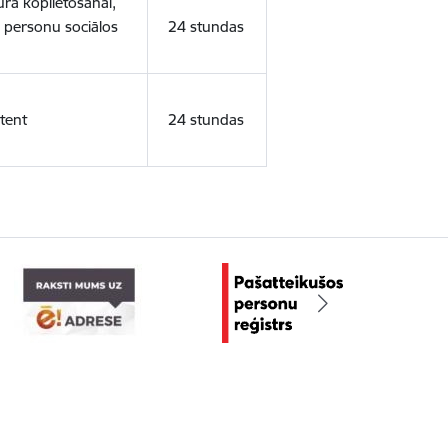
ura koplietošanai,
o personu sociālos
24 stundas
tent
24 stundas