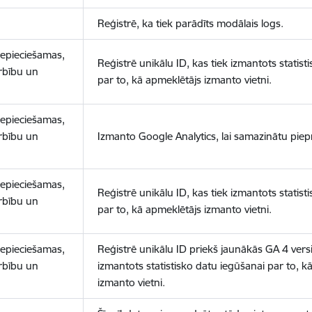
Reģistrē, ka tiek parādīts modālais logs.
nepieciešamas,
Reģistrē unikālu ID, kas tiek izmantots statist
arbību un
par to, kā apmeklētājs izmanto vietni.
nepieciešamas,
arbību un
Izmanto Google Analytics, lai samazinātu piep
nepieciešamas,
Reģistrē unikālu ID, kas tiek izmantots statist
arbību un
par to, kā apmeklētājs izmanto vietni.
nepieciešamas,
Reģistrē unikālu ID priekš jaunākās GA 4 versij
arbību un
izmantots statistisko datu iegūšanai par to, k
izmanto vietni.