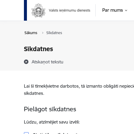
Pāriet uz lapas saturu
Par mums
Sākums
Sīkdatnes
Sīkdatnes
Atskaņot tekstu
Lai šī tīmekļvietne darbotos, tā izmanto obligāti nepiec
sīkdatnes.
Pielāgot sīkdatnes
Lūdzu, atzīmējiet savu izvēli: