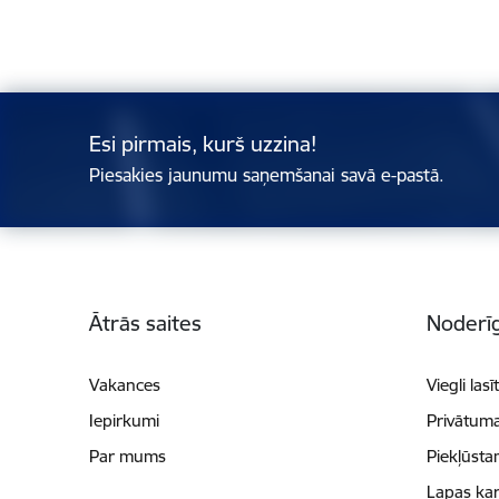
Esi pirmais, kurš uzzina!
Piesakies jaunumu saņemšanai savā e-pastā.
Kājene
Ātrās saites
Noderīg
Vakances
Viegli lasī
Iepirkumi
Privātuma
Par mums
Piekļūsta
Lapas kar