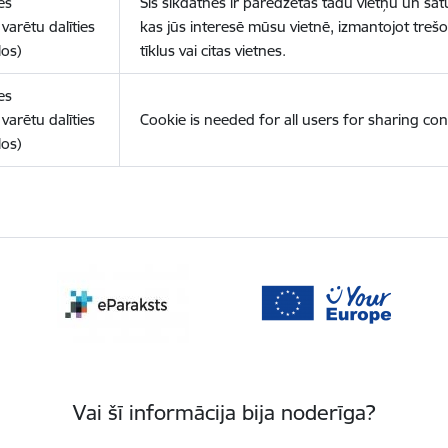
es
Šīs sīkdatnes ir paredzētas tādu vietņu un sat
varētu dalīties
kas jūs interesē mūsu vietnē, izmantojot treš
los)
tīklus vai citas vietnes.
es
varētu dalīties
Cookie is needed for all users for sharing con
los)
Vai šī informācija bija noderīga?