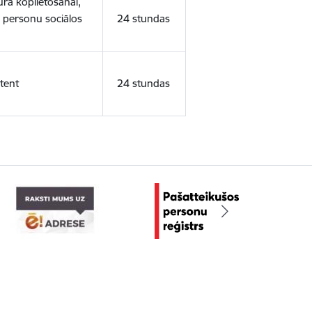
ura koplietošanai,
o personu sociālos
24 stundas
tent
24 stundas