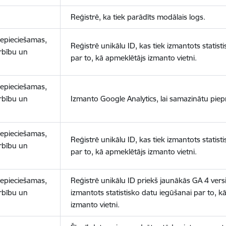
Reģistrē, ka tiek parādīts modālais logs.
nepieciešamas,
Reģistrē unikālu ID, kas tiek izmantots statist
arbību un
par to, kā apmeklētājs izmanto vietni.
nepieciešamas,
arbību un
Izmanto Google Analytics, lai samazinātu piep
nepieciešamas,
Reģistrē unikālu ID, kas tiek izmantots statist
arbību un
par to, kā apmeklētājs izmanto vietni.
nepieciešamas,
Reģistrē unikālu ID priekš jaunākās GA 4 versij
arbību un
izmantots statistisko datu iegūšanai par to, k
izmanto vietni.