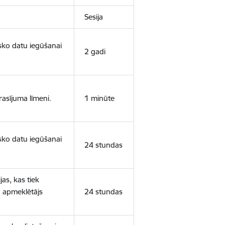
Sesija
isko datu iegūšanai
2 gadi
rasījuma līmeni.
1 minūte
isko datu iegūšanai
24 stundas
as, kas tiek
ā apmeklētājs
24 stundas