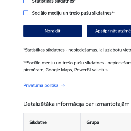
Statistikas sīkdatnes
*
Sociālo mediju un trešo pušu sīkdatnes
**
Noraidīt
Apstiprināt atzīmē
*
Statistikas sīkdatnes - nepieciešamas, lai uzlabotu v
**
Sociālo mediju un trešo pušu sīkdatnes - nepieciešamas
piemēram, Google Maps, PowerBI vai citus.
Privātuma politika
Detalizētāka informācija par izmantotajām
Sīkdatne
Grupa