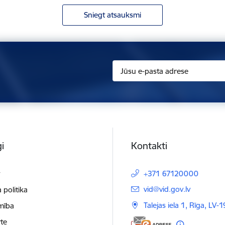
Sniegt atsauksmi
i
Kontakti
t
+371 67120000
E-pasts:
vid@vid.gov.lv
 politika
Talejas iela 1, Rīga, LV-
mība
te