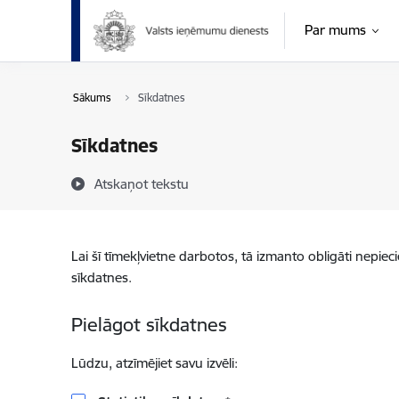
Pāriet uz lapas saturu
Par mums
Sākums
Sīkdatnes
Sīkdatnes
Atskaņot tekstu
Lai šī tīmekļvietne darbotos, tā izmanto obligāti nepiec
sīkdatnes.
Pielāgot sīkdatnes
Lūdzu, atzīmējiet savu izvēli: