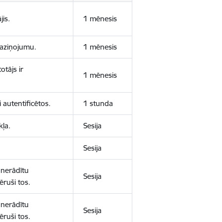
jis.
1 mēnesis
 paziņojumu.
1 mēnesis
otājs ir
1 mēnesis
 autentificētos.
1 stunda
kļa.
Sesija
Sesija
 nerādītu
Sesija
ēruši tos.
 nerādītu
Sesija
ēruši tos.