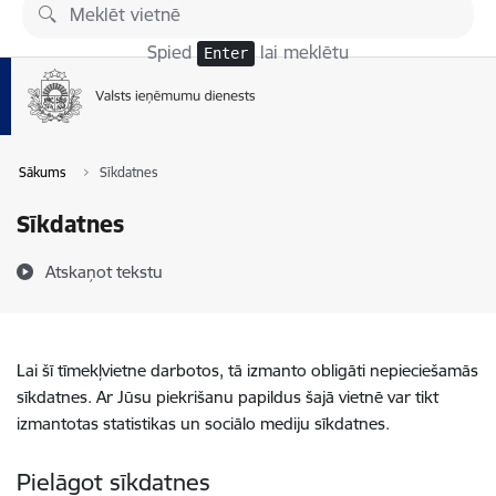
Pāriet uz lapas saturu
Spied
lai meklētu
Enter
Sākums
Sīkdatnes
Sīkdatnes
Atskaņot tekstu
Lai šī tīmekļvietne darbotos, tā izmanto obligāti nepieciešamās
sīkdatnes. Ar Jūsu piekrišanu papildus šajā vietnē var tikt
izmantotas statistikas un sociālo mediju sīkdatnes.
Pielāgot sīkdatnes