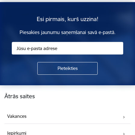
Esi pirmais, kurš uzzina!
Piesakies jaunumu saņemšanai savā e-pastā.
Kājene
Ātrās saites
Vakances
Iepirkumi