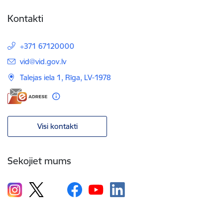
Kontakti
+371 67120000
E-pasts:
vid@vid.gov.lv
Talejas iela 1, Rīga, LV-1978
Visi kontakti
Sekojiet mums