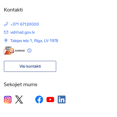
Kontakti
+371 67120000
E-pasts:
vid@vid.gov.lv
Talejas iela 1, Rīga, LV-1978
Visi kontakti
Sekojiet mums