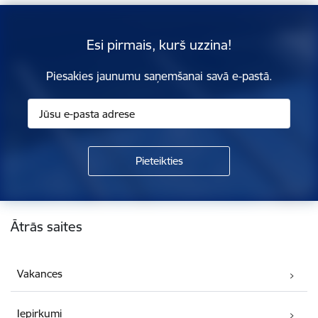
Esi pirmais, kurš uzzina!
Piesakies jaunumu saņemšanai savā e-pastā.
Kājene
Ātrās saites
Vakances
Iepirkumi