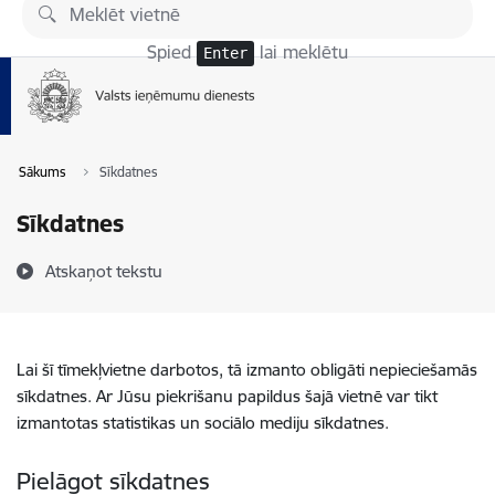
Pāriet uz lapas saturu
Spied
lai meklētu
Enter
Sākums
Sīkdatnes
Sīkdatnes
Atskaņot tekstu
Lai šī tīmekļvietne darbotos, tā izmanto obligāti nepieciešamās
sīkdatnes. Ar Jūsu piekrišanu papildus šajā vietnē var tikt
izmantotas statistikas un sociālo mediju sīkdatnes.
Pielāgot sīkdatnes