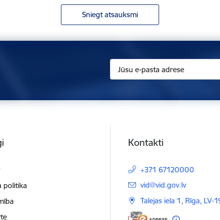
Sniegt atsauksmi
i
Kontakti
t
+371 67120000
E-pasts:
vid@vid.gov.lv
 politika
Talejas iela 1, Rīga, LV-
mība
te