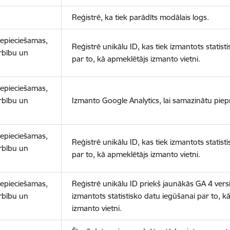
Reģistrē, ka tiek parādīts modālais logs.
nepieciešamas,
Reģistrē unikālu ID, kas tiek izmantots statist
arbību un
par to, kā apmeklētājs izmanto vietni.
nepieciešamas,
arbību un
Izmanto Google Analytics, lai samazinātu piep
nepieciešamas,
Reģistrē unikālu ID, kas tiek izmantots statist
arbību un
par to, kā apmeklētājs izmanto vietni.
nepieciešamas,
Reģistrē unikālu ID priekš jaunākās GA 4 versij
arbību un
izmantots statistisko datu iegūšanai par to, k
izmanto vietni.