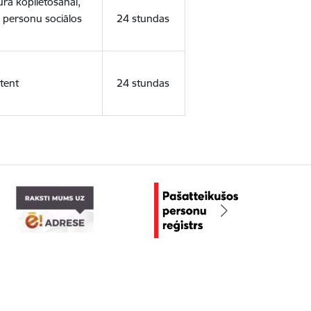
ura koplietošanai,
o personu sociālos
24 stundas
tent
24 stundas