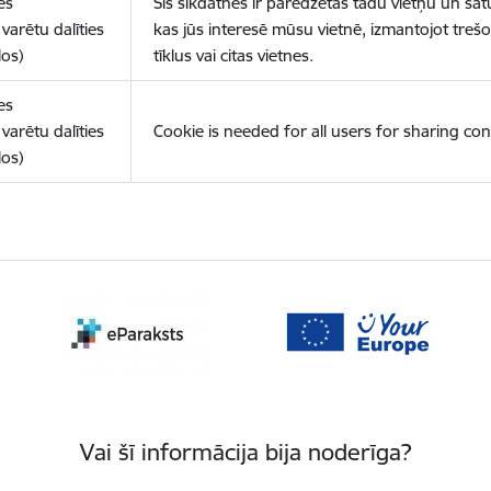
es
Šīs sīkdatnes ir paredzētas tādu vietņu un sat
varētu dalīties
kas jūs interesē mūsu vietnē, izmantojot treš
los)
tīklus vai citas vietnes.
es
varētu dalīties
Cookie is needed for all users for sharing con
los)
Vai šī informācija bija noderīga?