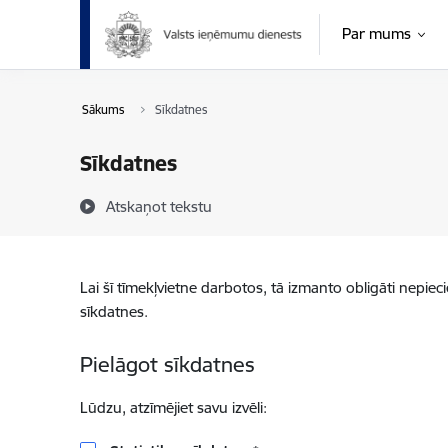
Pāriet uz lapas saturu
Par mums
Sākums
Sīkdatnes
Sīkdatnes
Atskaņot tekstu
Lai šī tīmekļvietne darbotos, tā izmanto obligāti nepiec
sīkdatnes.
Pielāgot sīkdatnes
Lūdzu, atzīmējiet savu izvēli: