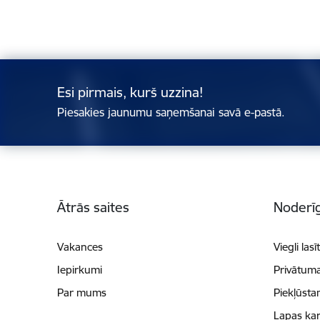
Esi pirmais, kurš uzzina!
Piesakies jaunumu saņemšanai savā e-pastā.
Kājene
Ātrās saites
Noderīg
Vakances
Viegli lasī
Iepirkumi
Privātuma
Par mums
Piekļūsta
Lapas kar