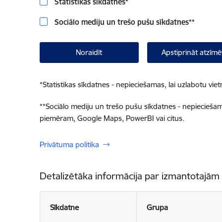
Statistikas sīkdatnes
*
Sociālo mediju un trešo pušu sīkdatnes
**
Noraidīt
Apstiprināt atzīmē
*
Statistikas sīkdatnes - nepieciešamas, lai uzlabotu v
**
Sociālo mediju un trešo pušu sīkdatnes - nepieciešamas
piemēram, Google Maps, PowerBI vai citus.
Privātuma politika
Detalizētāka informācija par izmantotajām
Sīkdatne
Grupa