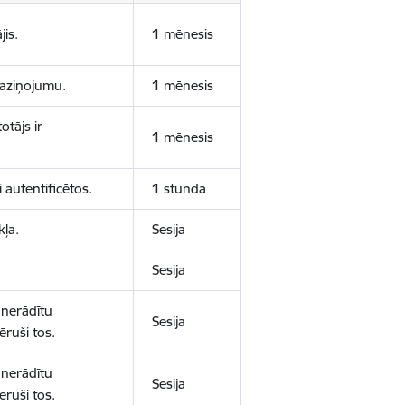
jis.
1 mēnesis
 paziņojumu.
1 mēnesis
otājs ir
1 mēnesis
 autentificētos.
1 stunda
kļa.
Sesija
Sesija
 nerādītu
Sesija
ēruši tos.
 nerādītu
Sesija
ēruši tos.