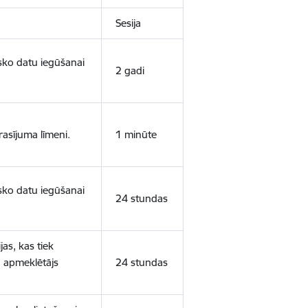
Sesija
isko datu iegūšanai
2 gadi
rasījuma līmeni.
1 minūte
isko datu iegūšanai
24 stundas
as, kas tiek
ā apmeklētājs
24 stundas