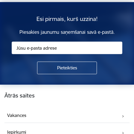
Esi pirmais, kurš uzzina!
Piesakies jaunumu saņemšanai savā e-pastā.
Kājene
Ātrās saites
Vakances
Iepirkumi