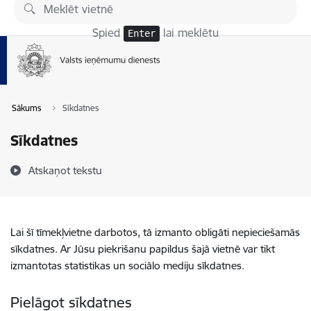
Pāriet uz lapas saturu
Spied
lai meklētu
Enter
Sākums
Sīkdatnes
Sīkdatnes
Atskaņot tekstu
Lai šī tīmekļvietne darbotos, tā izmanto obligāti nepieciešamās
sīkdatnes. Ar Jūsu piekrišanu papildus šajā vietnē var tikt
izmantotas statistikas un sociālo mediju sīkdatnes.
Pielāgot sīkdatnes