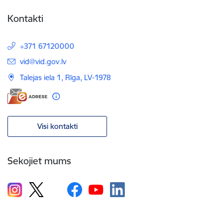
Kontakti
+371 67120000
E-pasts:
vid@vid.gov.lv
Talejas iela 1, Rīga, LV-1978
Visi kontakti
Sekojiet mums