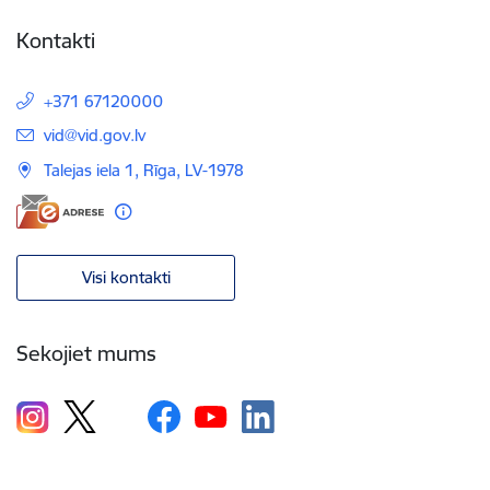
Kontakti
+371 67120000
E-pasts:
vid@vid.gov.lv
Talejas iela 1, Rīga, LV-1978
Visi kontakti
Sekojiet mums