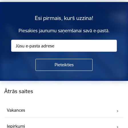
Esi pirmais, kurš uzzina!
Piesakies jaunumu saņemšanai savā e-pastā.
Kājene
Ātrās saites
Vakances
Iepirkumi