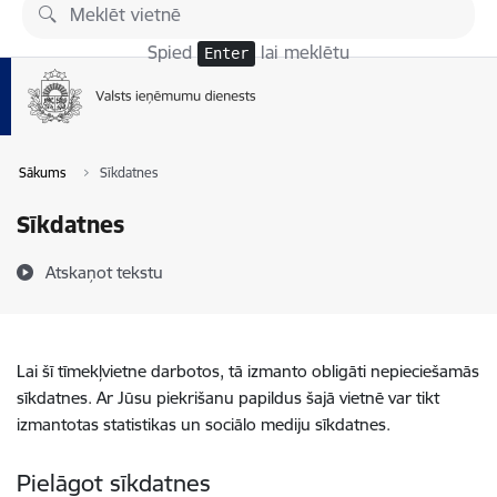
Pāriet uz lapas saturu
Spied
lai meklētu
Enter
Sākums
Sīkdatnes
Sīkdatnes
Atskaņot tekstu
Lai šī tīmekļvietne darbotos, tā izmanto obligāti nepieciešamās
sīkdatnes. Ar Jūsu piekrišanu papildus šajā vietnē var tikt
izmantotas statistikas un sociālo mediju sīkdatnes.
Pielāgot sīkdatnes