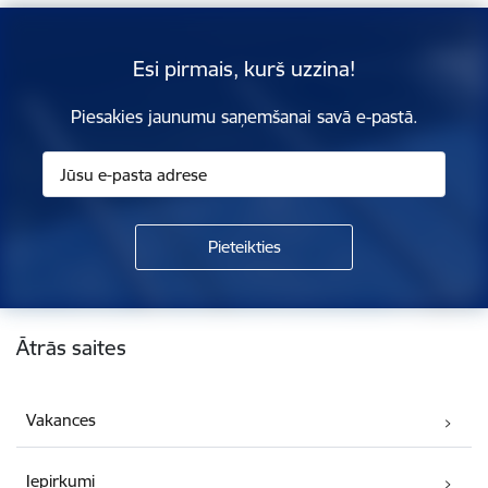
Esi pirmais, kurš uzzina!
Piesakies jaunumu saņemšanai savā e-pastā.
Kājene
Ātrās saites
Vakances
Iepirkumi