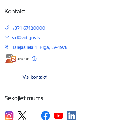
Kontakti
+371 67120000
E-pasts:
vid@vid.gov.lv
Talejas iela 1, Rīga, LV-1978
Visi kontakti
Sekojiet mums