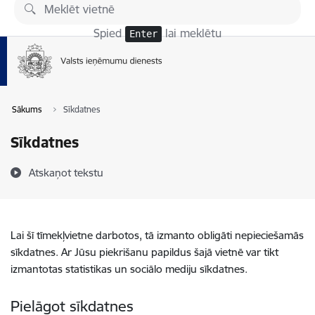
Pāriet uz lapas saturu
Spied
lai meklētu
Enter
Sākums
Sīkdatnes
Sīkdatnes
Atskaņot tekstu
Lai šī tīmekļvietne darbotos, tā izmanto obligāti nepieciešamās
sīkdatnes. Ar Jūsu piekrišanu papildus šajā vietnē var tikt
izmantotas statistikas un sociālo mediju sīkdatnes.
Pielāgot sīkdatnes