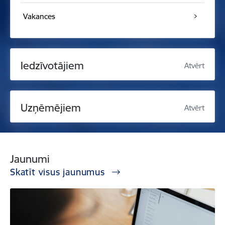
Vakances
Iedzīvotājiem
Atvērt
Uzņēmējiem
Atvērt
Jaunumi
Skatīt visus jaunumus