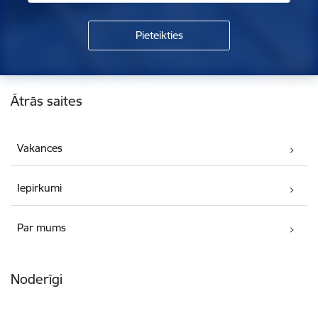
Kājene
Ātrās saites
Vakances
Iepirkumi
Par mums
Noderīgi