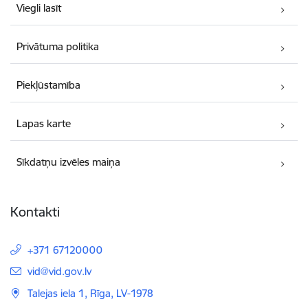
Viegli lasīt
Privātuma politika
Piekļūstamība
Lapas karte
Sīkdatņu izvēles maiņa
Kontakti
+371 67120000
E-pasts:
vid@vid.gov.lv
Talejas iela 1, Rīga, LV-1978