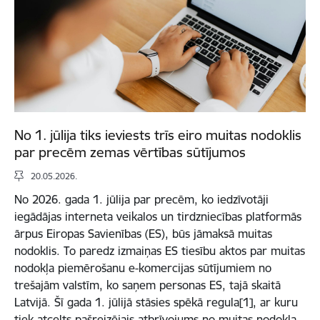
No 1. jūlija tiks ieviests trīs eiro muitas nodoklis
par precēm zemas vērtības sūtījumos
20.05.2026.
No 2026. gada 1. jūlija par precēm, ko iedzīvotāji
iegādājas interneta veikalos un tirdzniecības platformās
ārpus Eiropas Savienības (ES), būs jāmaksā muitas
nodoklis. To paredz izmaiņas ES tiesību aktos par muitas
nodokļa piemērošanu e-komercijas sūtījumiem no
trešajām valstīm, ko saņem personas ES, tajā skaitā
Latvijā. Šī gada 1. jūlijā stāsies spēkā regula[1], ar kuru
tiek atcelts pašreizējais atbrīvojums no muitas nodokļa