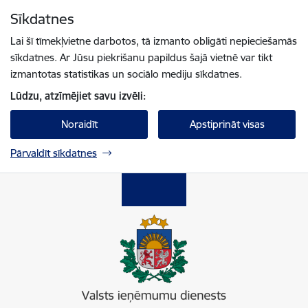
Pāriet uz lapas saturu
Sīkdatnes
Spied
lai meklētu
Enter
Lai šī tīmekļvietne darbotos, tā izmanto obligāti nepieciešamās
sīkdatnes. Ar Jūsu piekrišanu papildus šajā vietnē var tikt
izmantotas statistikas un sociālo mediju sīkdatnes.
Lūdzu, atzīmējiet savu izvēli:
Noraidīt
Apstiprināt visas
Pārvaldīt sīkdatnes
Valsts ieņēmumu dienests