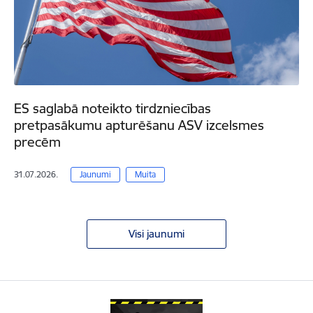
ES saglabā noteikto tirdzniecības
pretpasākumu apturēšanu ASV izcelsmes
precēm
31.07.2026.
Jaunumi
Muita
Visi jaunumi