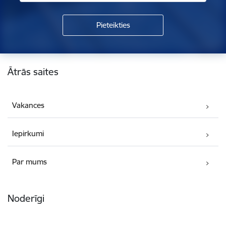
Kājene
Ātrās saites
Vakances
Iepirkumi
Par mums
Noderīgi