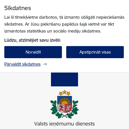
Pāriet uz lapas saturu
Sīkdatnes
Spied
lai meklētu
Enter
Lai šī tīmekļvietne darbotos, tā izmanto obligāti nepieciešamās
sīkdatnes. Ar Jūsu piekrišanu papildus šajā vietnē var tikt
izmantotas statistikas un sociālo mediju sīkdatnes.
Lūdzu, atzīmējiet savu izvēli:
Noraidīt
Apstiprināt visas
Pārvaldīt sīkdatnes
Valsts ieņēmumu dienests