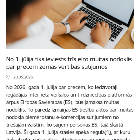
No 1. jūlija tiks ieviests trīs eiro muitas nodoklis
par precēm zemas vērtības sūtījumos
20.05.2026.
No 2026. gada 1. jūlija par precēm, ko iedzīvotāji
iegādājas interneta veikalos un tirdzniecības platformās
ārpus Eiropas Savienības (ES), būs jāmaksā muitas
nodoklis. To paredz izmaiņas ES tiesību aktos par muitas
nodokļa piemērošanu e-komercijas sūtījumiem no
trešajām valstīm, ko saņem personas ES, tajā skaitā
Latvijā. Šī gada 1. jūlijā stāsies spēkā regula[1], ar kuru
tiek atcelts pašreizējais atbrīvojums no muitas nodokļa