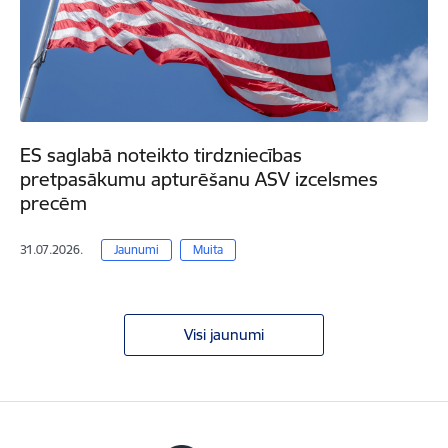
ES saglabā noteikto tirdzniecības
pretpasākumu apturēšanu ASV izcelsmes
precēm
31.07.2026.
Jaunumi
Muita
Visi jaunumi