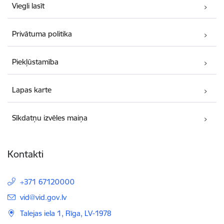
Viegli lasīt
Privātuma politika
Piekļūstamība
Lapas karte
Sīkdatņu izvēles maiņa
Kontakti
+371 67120000
E-pasts:
vid@vid.gov.lv
Talejas iela 1, Rīga, LV-1978