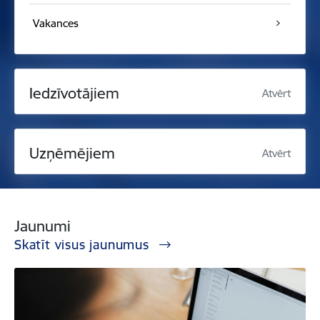
Vakances
Iedzīvotājiem
Atvērt
Uzņēmējiem
Atvērt
Jaunumi
Skatīt visus jaunumus