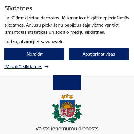
Pāriet uz lapas saturu
Sīkdatnes
Spied
lai meklētu
Enter
Lai šī tīmekļvietne darbotos, tā izmanto obligāti nepieciešamās
sīkdatnes. Ar Jūsu piekrišanu papildus šajā vietnē var tikt
izmantotas statistikas un sociālo mediju sīkdatnes.
Lūdzu, atzīmējiet savu izvēli:
Noraidīt
Apstiprināt visas
Pārvaldīt sīkdatnes
Valsts ieņēmumu dienests