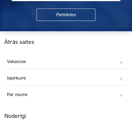
Kājene
Ātrās saites
Vakances
Iepirkumi
Par mums
Noderīgi