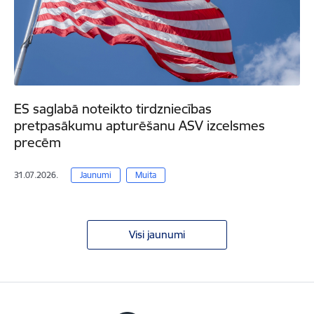
ES saglabā noteikto tirdzniecības
pretpasākumu apturēšanu ASV izcelsmes
precēm
31.07.2026.
Jaunumi
Muita
Visi jaunumi