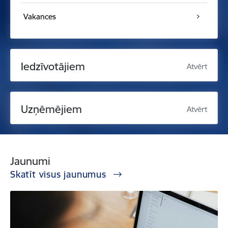
Vakances
Iedzīvotājiem
Atvērt
Uzņēmējiem
Atvērt
Jaunumi
Skatīt visus jaunumus