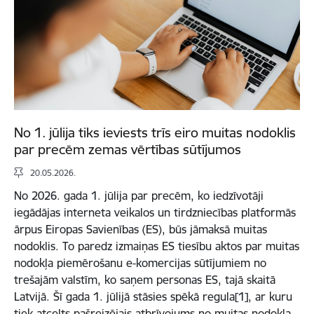
No 1. jūlija tiks ieviests trīs eiro muitas nodoklis
par precēm zemas vērtības sūtījumos
20.05.2026.
No 2026. gada 1. jūlija par precēm, ko iedzīvotāji
iegādājas interneta veikalos un tirdzniecības platformās
ārpus Eiropas Savienības (ES), būs jāmaksā muitas
nodoklis. To paredz izmaiņas ES tiesību aktos par muitas
nodokļa piemērošanu e-komercijas sūtījumiem no
trešajām valstīm, ko saņem personas ES, tajā skaitā
Latvijā. Šī gada 1. jūlijā stāsies spēkā regula[1], ar kuru
tiek atcelts pašreizējais atbrīvojums no muitas nodokļa