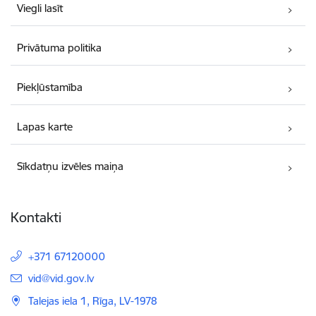
Viegli lasīt
Privātuma politika
Piekļūstamība
Lapas karte
Sīkdatņu izvēles maiņa
Kontakti
+371 67120000
E-pasts:
vid@vid.gov.lv
Talejas iela 1, Rīga, LV-1978