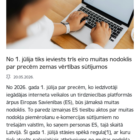
No 1. jūlija tiks ieviests trīs eiro muitas nodoklis
par precēm zemas vērtības sūtījumos
20.05.2026.
No 2026. gada 1. jūlija par precēm, ko iedzīvotāji
iegādājas interneta veikalos un tirdzniecības platformās
ārpus Eiropas Savienības (ES), būs jāmaksā muitas
nodoklis. To paredz izmaiņas ES tiesību aktos par muitas
nodokļa piemērošanu e-komercijas sūtījumiem no
trešajām valstīm, ko saņem personas ES, tajā skaitā
Latvijā. Šī gada 1. jūlijā stāsies spēkā regula[1], ar kuru
tiek atcelts pašreizējais atbrīvojums no muitas nodokļa