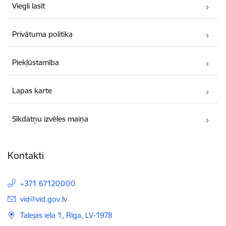
Viegli lasīt
Privātuma politika
Piekļūstamība
Lapas karte
Sīkdatņu izvēles maiņa
Kontakti
+371 67120000
E-pasts:
vid@vid.gov.lv
Talejas iela 1, Rīga, LV-1978