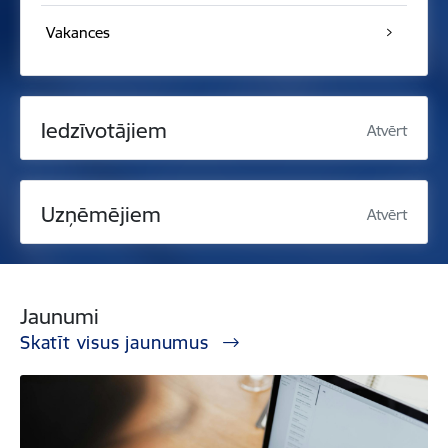
Vakances
Iedzīvotājiem
Atvērt
Uzņēmējiem
Atvērt
Jaunumi
Skatīt visus jaunumus