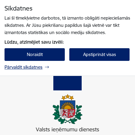
Pāriet uz lapas saturu
Sīkdatnes
Spied
lai meklētu
Enter
Lai šī tīmekļvietne darbotos, tā izmanto obligāti nepieciešamās
sīkdatnes. Ar Jūsu piekrišanu papildus šajā vietnē var tikt
izmantotas statistikas un sociālo mediju sīkdatnes.
Lūdzu, atzīmējiet savu izvēli:
Noraidīt
Apstiprināt visas
Pārvaldīt sīkdatnes
Valsts ieņēmumu dienests