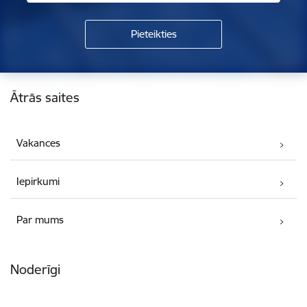
Kājene
Ātrās saites
Vakances
Iepirkumi
Par mums
Noderīgi