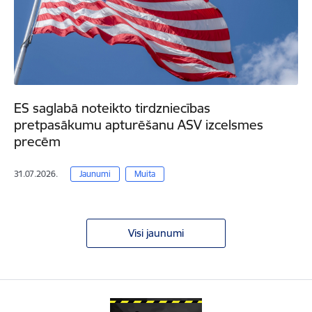
ES saglabā noteikto tirdzniecības
pretpasākumu apturēšanu ASV izcelsmes
precēm
31.07.2026.
Jaunumi
Muita
Visi jaunumi