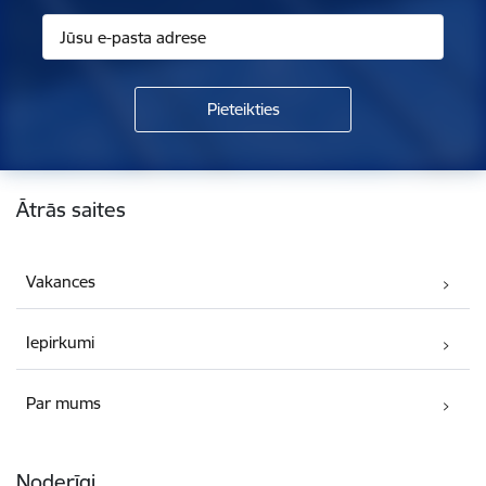
Kājene
Ātrās saites
Vakances
Iepirkumi
Par mums
Noderīgi