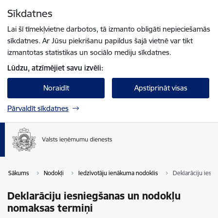
Pāriet uz lapas saturu
Sīkdatnes
Spied
lai meklētu
Enter
Lai šī tīmekļvietne darbotos, tā izmanto obligāti nepieciešamās
sīkdatnes. Ar Jūsu piekrišanu papildus šajā vietnē var tikt
izmantotas statistikas un sociālo mediju sīkdatnes.
Lūdzu, atzīmējiet savu izvēli:
Noraidīt
Apstiprināt visas
Pārvaldīt sīkdatnes
Sākums
Nodokļi
Iedzīvotāju ienākuma nodoklis
Deklarāciju iesn
Deklarāciju iesniegšanas un nodokļu
nomaksas termiņi