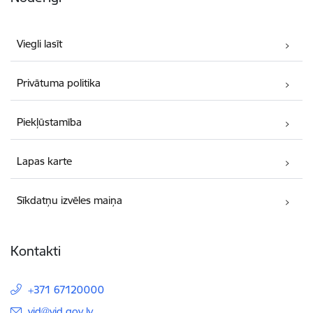
Viegli lasīt
Privātuma politika
Piekļūstamība
Lapas karte
Sīkdatņu izvēles maiņa
Kontakti
+371 67120000
E-pasts:
vid@vid.gov.lv