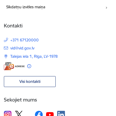
Sīkdatņu izvēles maiņa
Kontakti
+371 67120000
E-pasts:
vid@vid.gov.lv
Talejas iela 1, Rīga, LV-1978
Visi kontakti
Sekojiet mums