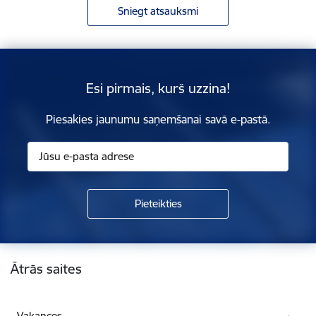
Sniegt atsauksmi
Esi pirmais, kurš uzzina!
Piesakies jaunumu saņemšanai savā e-pastā.
Kājene
Ātrās saites
Vakances