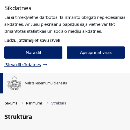
Pāriet uz lapas saturu
Sīkdatnes
Spied
lai meklētu
Enter
Lai šī tīmekļvietne darbotos, tā izmanto obligāti nepieciešamās
sīkdatnes. Ar Jūsu piekrišanu papildus šajā vietnē var tikt
izmantotas statistikas un sociālo mediju sīkdatnes.
Lūdzu, atzīmējiet savu izvēli:
Noraidīt
Apstiprināt visas
Pārvaldīt sīkdatnes
Sākums
Par mums
Struktūra
Struktūra