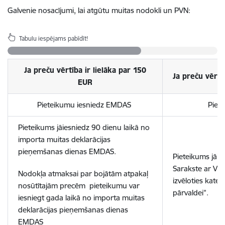
Galvenie nosacījumi, lai atgūtu muitas nodokli un PVN:
Tabulu iespējams pabīdīt!
Ja preču vērtība ir lielāka par 150
Ja preču vērt
EUR
Pieteikumu iesniedz EMDAS
Piet
Pieteikums jāiesniedz 90 dienu laikā no
importa muitas deklarācijas
pieņemšanas dienas EMDAS.
Pieteikums jāie
Sarakste ar VID 
Nodokļa atmaksai par bojātām atpakaļ
izvēloties kate
nosūtītajām precēm pieteikumu var
pārvaldei”.
iesniegt gada laikā no importa muitas
deklarācijas pieņemšanas dienas
EMDAS