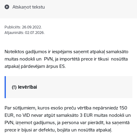
Atskaņot tekstu
Publicēts: 26.09.2022.
Atjaunināts: 02.07.2026.
Noteiktos gadījumos ir iespējams saņemt atpakaļ samaksāto
muitas nodokli un PVN, ja importētā prece ir tikusi nosūtīta
atpakaļ pārdevējam ārpus ES.
(!) Ievērībai
Par sūtījumiem, kuros esošo preču vērtība nepārsniedz 150
EUR, no VID nevar atgūt samaksāto 3 EUR muitas nodokli un
PVN, izņemot gadījumus, ja persona var pierādīt, ka saņemtā
prece ir bijusi ar defektu, bojāta un nosūtīta atpakaļ.