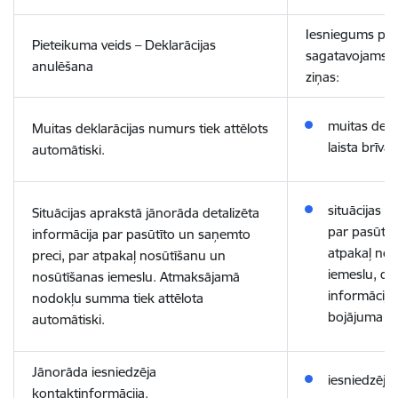
Iesniegums pa
Pieteikuma veids – Deklarācijas
sagatavojams br
anulēšana
ziņas:
muitas dekla
Muitas deklarācijas numurs tiek attēlots
laista brīv
automātiski.
situācijas a
Situācijas aprakstā jānorāda detalizēta
par pasūtīt
informācija par pasūtīto un saņemto
atpakaļ nos
preci, par atpakaļ nosūtīšanu un
iemeslu, de
nosūtīšanas iemeslu. Atmaksājamā
informācija
nodokļu summa tiek attēlota
bojājuma a
automātiski.
Jānorāda iesniedzēja
iesniedzēja
kontaktinformācija.