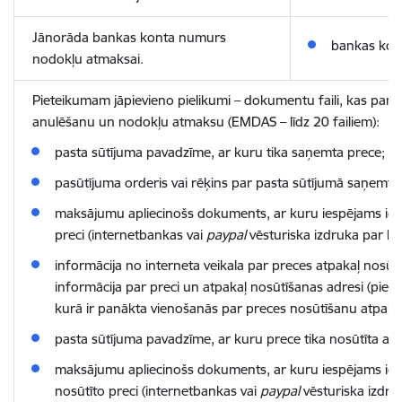
Jānorāda bankas konta numurs
bankas kon
nodokļu atmaksai.
Pieteikumam jāpievieno pielikumi – dokumentu faili, kas pama
anulēšanu un nodokļu atmaksu (EMDAS – līdz 20 failiem):
pasta sūtījuma pavadzīme, ar kuru tika saņemta prece;
pasūtījuma orderis vai rēķins par pasta sūtījumā saņemto 
maksājumu apliecinošs dokuments, ar kuru iespējams id
preci (internetbankas vai
paypal
vēsturiska izdruka par k
informācija no interneta veikala par preces atpakaļ nosūtī
informācija par preci un atpakaļ nosūtīšanas adresi (pie
kurā ir panākta vienošanās par preces nosūtīšanu atpakaļ
pasta sūtījuma pavadzīme, ar kuru prece tika nosūtīta at
maksājumu apliecinošs dokuments, ar kuru iespējams iden
nosūtīto preci (internetbankas vai
paypal
vēsturiska izdru