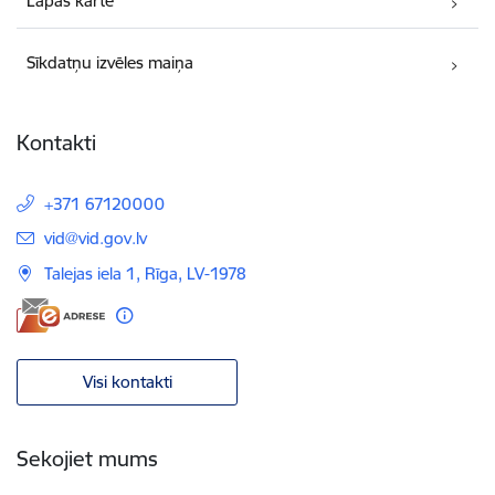
Lapas karte
Sīkdatņu izvēles maiņa
Kontakti
+371 67120000
E-pasts:
vid@vid.gov.lv
Talejas iela 1, Rīga, LV-1978
Visi kontakti
Sekojiet mums