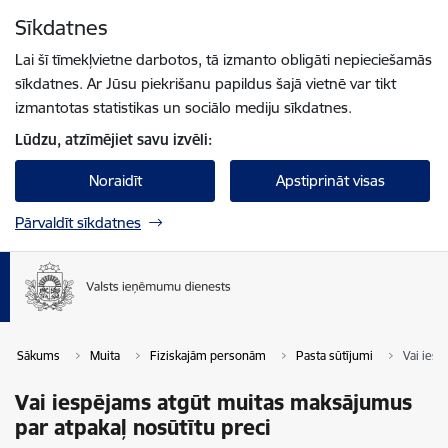
Pāriet uz lapas saturu
Sīkdatnes
Spied
lai meklētu
Enter
Lai šī tīmekļvietne darbotos, tā izmanto obligāti nepieciešamās
sīkdatnes. Ar Jūsu piekrišanu papildus šajā vietnē var tikt
izmantotas statistikas un sociālo mediju sīkdatnes.
Lūdzu, atzīmējiet savu izvēli:
Noraidīt
Apstiprināt visas
Pārvaldīt sīkdatnes
Sākums
Muita
Fiziskajām personām
Pasta sūtījumi
Vai iesp
Vai iespējams atgūt muitas maksājumus
par atpakaļ nosūtītu preci