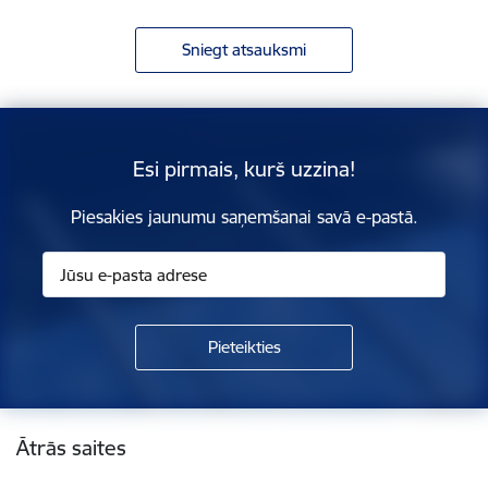
Sniegt atsauksmi
Esi pirmais, kurš uzzina!
Piesakies jaunumu saņemšanai savā e-pastā.
Kājene
Ātrās saites