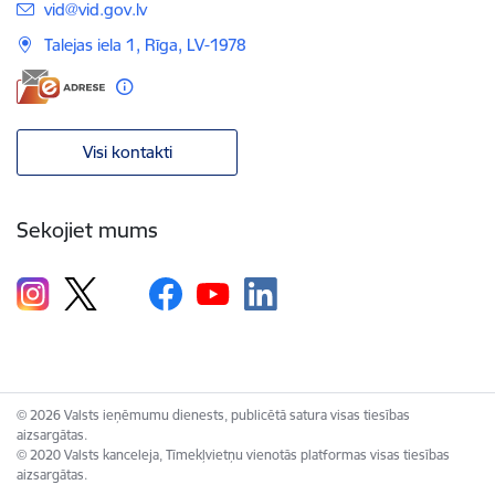
E-pasts:
vid@vid.gov.lv
Talejas iela 1, Rīga, LV-1978
Visi kontakti
Sekojiet mums
© 2026 Valsts ieņēmumu dienests, publicētā satura visas tiesības
aizsargātas.
© 2020 Valsts kanceleja, Tīmekļvietņu vienotās platformas visas tiesības
aizsargātas.