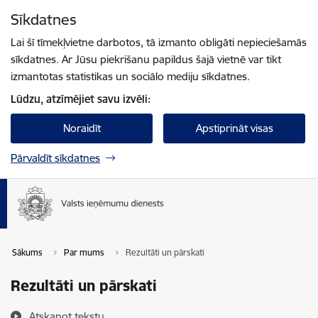
Pāriet uz lapas saturu
Sīkdatnes
Spied
lai meklētu
Enter
Lai šī tīmekļvietne darbotos, tā izmanto obligāti nepieciešamās
sīkdatnes. Ar Jūsu piekrišanu papildus šajā vietnē var tikt
izmantotas statistikas un sociālo mediju sīkdatnes.
Lūdzu, atzīmējiet savu izvēli:
Noraidīt
Apstiprināt visas
Pārvaldīt sīkdatnes
Sākums
Par mums
Rezultāti un pārskati
Rezultāti un pārskati
Atskaņot tekstu