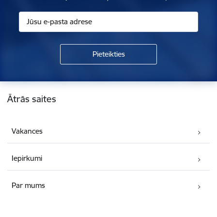
Kājene
Ātrās saites
Vakances
Iepirkumi
Par mums