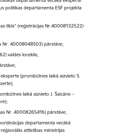
 politikas departamenta vecākā eksperte
rgus politikas departamenta ESF projekta
bas tīkls" (reģistrācijas Nr.40008132522)
ijas Nr. 40008048503) pārstāve;
2) valdes loceklis;
ārstāve;
ā eksperte (prombūtnes laikā aizvieto S.
perte);
rombūtnes laikā aizvieto
J. Šaicāne –
re);
cijas Nr. 40008265416) pārstāve;
s Koordinācijas departamenta vecākā
eģionālās attīstības ministrijas