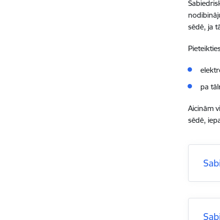
Sabiedris
nodibināju
sēdē, ja 
Pieteikti
elekt
pa tā
Aicinām v
sēdē, iep
Sab
Sab