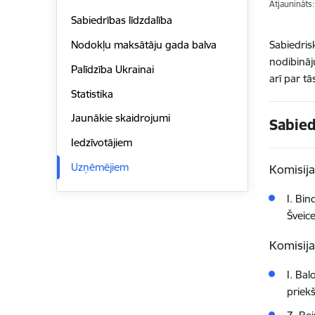
Atjaunināts
Sabiedrības līdzdalība
Sabiedris
Nodokļu maksātāju gada balva
nodibināj
Palīdzība Ukrainai
arī par t
Statistika
Jaunākie skaidrojumi
Sabied
Iedzīvotājiem
Uzņēmējiem
Komisija
I. Bi
Šveic
Komisija
I. Ba
priek