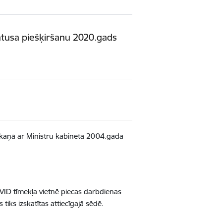
atusa piešķiršanu 2020.gads
skaņā ar Ministru kabineta 2004.gada
.
VID tīmekļa vietnē piecas darbdienas
tiks izskatītas attiecīgajā sēdē.