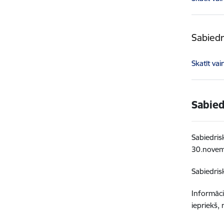
Sabiedr
Skatīt vai
Sabied
Sabiedris
30.novem
Sabiedris
Informāci
iepriekš, 