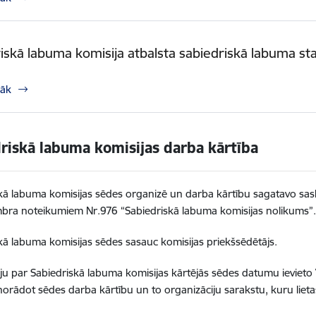
iskā labuma komisija atbalsta sabiedriskā labuma st
rāk
riskā labuma komisijas darba kārtība
kā labuma komisijas sēdes organizē un darba kārtību sagatavo sa
bra noteikumiem Nr.976 “Sabiedriskā labuma komisijas nolikums”
kā labuma komisijas sēdes sasauc komisijas priekšsēdētājs.
ju par Sabiedriskā labuma komisijas kārtējās sēdes datumu ievieto 
norādot sēdes darba kārtību un to organizāciju sarakstu, kuru lietas 