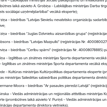
inare – Labklājības ministrijas Sociālo pakalpojumu un invaliditātes
būtnes laikā aizvieto A. Grobiņa – Labklājības ministrijas Darba ti
lsts sociālajai uzņēmējdarbībai" vecākā eksperte);
ziņa – biedrības "Latvijas Sieviešu nevalstisko organizāciju sadarbī
āve;
rziņa – biedrības "Juglas Dzīvnieku aizsardzības grupa" (reģistrāc
absons – biedrības "Latvijas Mazpulki" (reģistrācijas Nr. 4000800276
ieviņa – biedrības "Cerību spārni" (reģistrācijas Nr. 40008078885) p
liņa – Izglītības un zinātnes ministrijas Sporta departamenta vecāk
– Izglītības un zinātnes ministrijas Sporta departamenta vecākā eks
iede – Kultūras ministrijas Kultūrpolitikas departamenta eksperte (p
as ministrijas Saliedētas sabiedrības politikas departamenta direkto
mermane-Moora – biedrības "Ar pasaules pieredzi Latvijā" (reģistrā
šinska – Viedās administrācijas un reģionālās attīstības ministrija
te (prombūtnes laikā aizvieto V. Puriņš – Viedās administrācijas un r
inācijas departamenta direktora vietnieks);