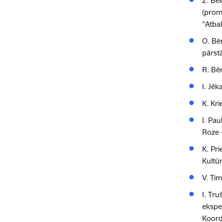
Z. Be
(prom
"Atba
O. Bēr
pārst
R. Bē
I. Jēk
K. Kr
I. Pau
Roze 
K. Pr
Kultūr
V. Ti
I. Tru
eksper
Koord