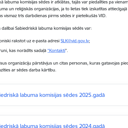
kā labuma komisijas sēdes ir atklātas, tajās var piedalīties pa viena
ma un reliģiskās organizācijas, ja to lietas tiek izskatītas attiecīgaj
tās vismaz trīs darbdienas pirms sēdes ir pieteikušās VID.
es dalībai Sabiedriskā labuma komisijas sēdēs var:
roniski rakstot uz e-pasta adresi
SLK@vid.gov.lv
;
lruni, kas norādīts sadaļā
“Kontakti
”.
isus organizāciju pārstāvjus un citas personas, kuras gatavojas pie
azīties ar sēdes darba kārtību.
iedriskā labuma komisijas sēdes 2025.gadā
iedriskā labuma komisijas sēdes 2024.gadā