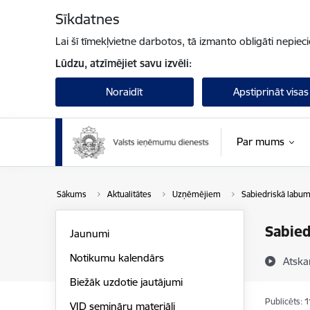
Pāriet uz lapas saturu
Sīkdatnes
Lai šī tīmekļvietne darbotos, tā izmanto obligāti nepiec
Lūdzu, atzīmējiet savu izvēli:
Noraidīt
Apstiprināt visas
Par mums
Sākums
Aktualitātes
Uzņēmējiem
Sabiedriskā labum
Sabied
Jaunumi
Notikumu kalendārs
Atska
Biežāk uzdotie jautājumi
Publicēts: 
VID semināru materiāli