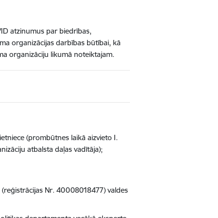
 VID atzinumus par biedrības,
uma organizācijas darbības būtībai, kā
uma organizāciju likumā noteiktajam.
tniece (prombūtnes laikā aizvieto I.
zāciju atbalsta daļas vadītāja);
 (reģistrācijas Nr. 40008018477) valdes