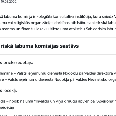
: 16.05.2026.
kā labuma komisija ir koleģiāla konsultatīva institūcija, kura sniedz
uma vai reliģiskās organizācijas darbības atbilstību sabiedriskā lab
ās mantas un finanšu līdzekļu izlietojuma atbilstību Sabiedriskā lab
riskā labuma komisijas sastāvs
s priekšsēdētājs:
ndemane – Valsts ieņēmumu dienesta Nodokļu pārvaldes direktora vie
ere – Valsts ieņēmumu dienesta Nodokļu pārvaldes Nevalstisko organi
s locekļi:
lodis – nodibinājuma "Invalīdu un viņu draugu apvienība "Apeirons""
šsēdētājs;