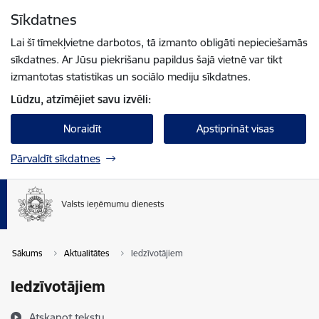
Pāriet uz lapas saturu
Sīkdatnes
Spied
lai meklētu
Enter
Lai šī tīmekļvietne darbotos, tā izmanto obligāti nepieciešamās
sīkdatnes. Ar Jūsu piekrišanu papildus šajā vietnē var tikt
izmantotas statistikas un sociālo mediju sīkdatnes.
Lūdzu, atzīmējiet savu izvēli:
Noraidīt
Apstiprināt visas
Pārvaldīt sīkdatnes
Sākums
Aktualitātes
Iedzīvotājiem
Iedzīvotājiem
Atskaņot tekstu