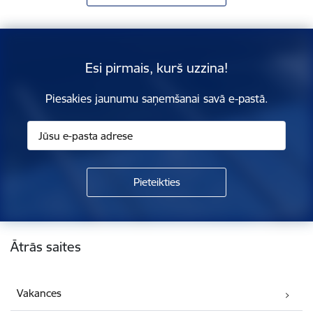
Esi pirmais, kurš uzzina!
Piesakies jaunumu saņemšanai savā e-pastā.
Kājene
Ātrās saites
Vakances