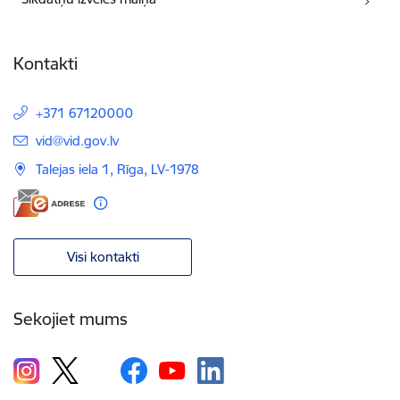
Kontakti
+371 67120000
E-pasts:
vid@vid.gov.lv
Talejas iela 1, Rīga, LV-1978
Visi kontakti
Sekojiet mums