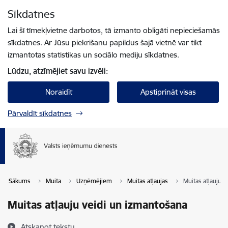
Pāriet uz lapas saturu
Sīkdatnes
Spied
lai meklētu
Enter
Lai šī tīmekļvietne darbotos, tā izmanto obligāti nepieciešamās
sīkdatnes. Ar Jūsu piekrišanu papildus šajā vietnē var tikt
izmantotas statistikas un sociālo mediju sīkdatnes.
Lūdzu, atzīmējiet savu izvēli:
Noraidīt
Apstiprināt visas
Pārvaldīt sīkdatnes
Sākums
Muita
Uzņēmējiem
Muitas atļaujas
Muitas atļauju 
Muitas atļauju veidi un izmantošana
Atskaņot tekstu