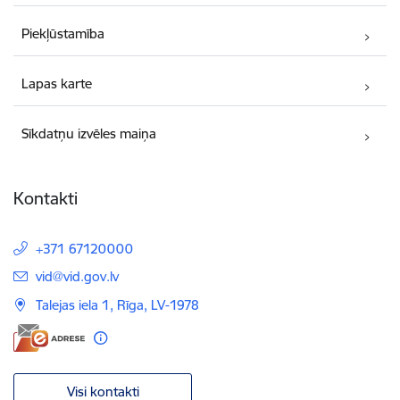
Piekļūstamība
Lapas karte
Sīkdatņu izvēles maiņa
Kontakti
+371 67120000
E-pasts:
vid@vid.gov.lv
Talejas iela 1, Rīga, LV-1978
Visi kontakti