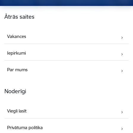
Kājene
Ātrās saites
Vakances
Iepirkumi
Par mums
Noderīgi
Viegli lasīt
Privātuma politika