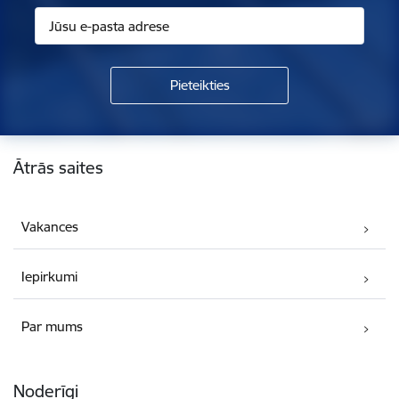
Kājene
Ātrās saites
Vakances
Iepirkumi
Par mums
Noderīgi