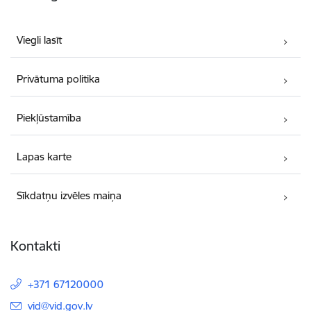
Viegli lasīt
Privātuma politika
Piekļūstamība
Lapas karte
Sīkdatņu izvēles maiņa
Kontakti
+371 67120000
E-pasts:
vid@vid.gov.lv