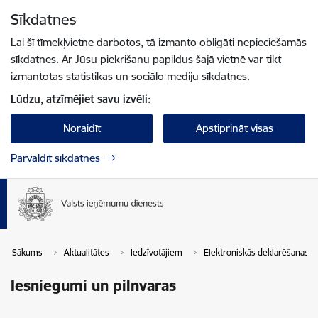
Pāriet uz lapas saturu
Sīkdatnes
Spied
lai meklētu
Enter
Lai šī tīmekļvietne darbotos, tā izmanto obligāti nepieciešamās
sīkdatnes. Ar Jūsu piekrišanu papildus šajā vietnē var tikt
izmantotas statistikas un sociālo mediju sīkdatnes.
Lūdzu, atzīmējiet savu izvēli:
Noraidīt
Apstiprināt visas
Pārvaldīt sīkdatnes
Sākums
Aktualitātes
Iedzīvotājiem
Elektroniskās deklarēšanas s
Iesniegumi un pilnvaras