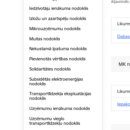
Atjaunināts
Iedzīvotāju ienākuma nodoklis
Izložu un azartspēļu nodoklis
Likum
Mikrouzņēmumu nodoklis
Dabas
Muitas nodoklis
Nekustamā īpašuma nodoklis
Pievienotās vērtības nodoklis
MK n
Solidaritātes nodoklis
Subsidētās elektroenerģijas
nodoklis
Likum
Transportlīdzekļa ekspluatācijas
nodoklis
Iepak
Uzņēmumu ienākuma nodoklis
Uzņēmumu vieglo
transportlīdzekļu nodoklis