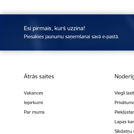
Esi pirmais, kurš uzzina!
Piesakies jaunumu saņemšanai savā e-pastā.
Kājene
Ātrās saites
Noderīg
Vakances
Viegli lasī
Iepirkumi
Privātuma
Par mums
Piekļūsta
Lapas kar
Sīkdatņu 