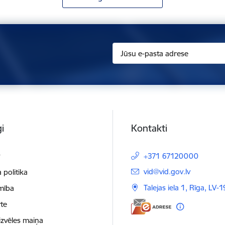
i
Kontakti
t
+371 67120000
E-pasts:
vid@vid.gov.lv
 politika
Talejas iela 1, Rīga, LV-
mība
te
izvēles maiņa