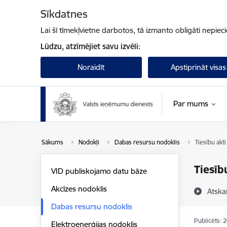
Pāriet uz lapas saturu
Sīkdatnes
Lai šī tīmekļvietne darbotos, tā izmanto obligāti nepiec
Lūdzu, atzīmējiet savu izvēli:
Noraidīt
Apstiprināt visas
Par mums
Sākums
Nodokļi
Dabas resursu nodoklis
Tiesību akti
Tiesīb
VID publiskojamo datu bāze
Akcīzes nodoklis
Atska
Dabas resursu nodoklis
Publicēts: 
Elektroenerģijas nodoklis