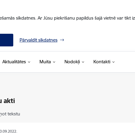
iešamās sīkdatnes. Ar Jūsu piekrišanu papildus šajā vietnē var tikt i
Pārvaldīt sīkdatnes
Aktualitātes
Muita
Nodokļi
Kontakti
u akti
ņot tekstu
20.09.2022.