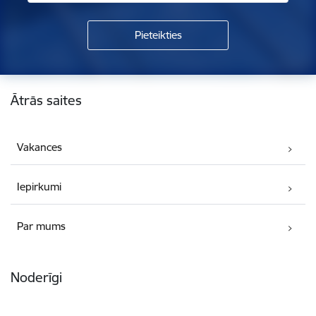
Kājene
Ātrās saites
Vakances
Iepirkumi
Par mums
Noderīgi