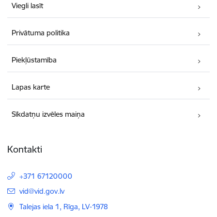
Viegli lasīt
Privātuma politika
Piekļūstamība
Lapas karte
Sīkdatņu izvēles maiņa
Kontakti
+371 67120000
E-pasts:
vid@vid.gov.lv
Talejas iela 1, Rīga, LV-1978