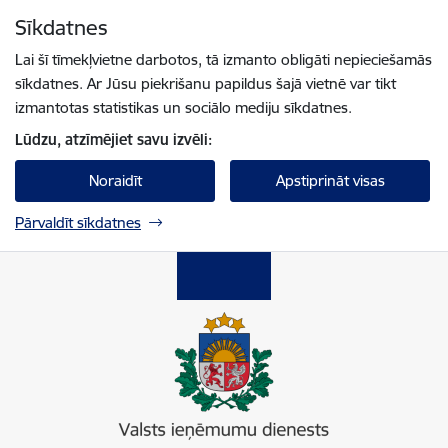
Pāriet uz lapas saturu
Sīkdatnes
Spied
lai meklētu
Enter
Lai šī tīmekļvietne darbotos, tā izmanto obligāti nepieciešamās
sīkdatnes. Ar Jūsu piekrišanu papildus šajā vietnē var tikt
izmantotas statistikas un sociālo mediju sīkdatnes.
Lūdzu, atzīmējiet savu izvēli:
Noraidīt
Apstiprināt visas
Pārvaldīt sīkdatnes
Valsts ieņēmumu dienests