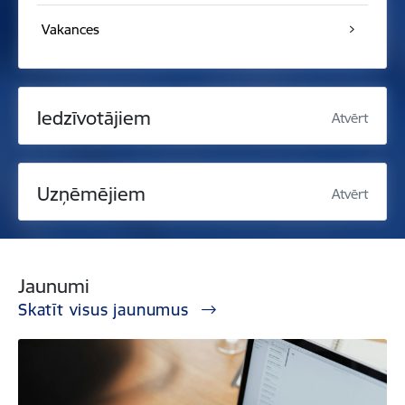
Vakances
Iedzīvotājiem
Atvērt
Uzņēmējiem
Atvērt
Jaunumi
Skatīt visus jaunumus