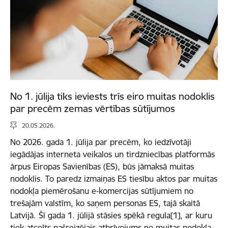
No 1. jūlija tiks ieviests trīs eiro muitas nodoklis
par precēm zemas vērtības sūtījumos
20.05.2026.
No 2026. gada 1. jūlija par precēm, ko iedzīvotāji
iegādājas interneta veikalos un tirdzniecības platformās
ārpus Eiropas Savienības (ES), būs jāmaksā muitas
nodoklis. To paredz izmaiņas ES tiesību aktos par muitas
nodokļa piemērošanu e-komercijas sūtījumiem no
trešajām valstīm, ko saņem personas ES, tajā skaitā
Latvijā. Šī gada 1. jūlijā stāsies spēkā regula[1], ar kuru
tiek atcelts pašreizējais atbrīvojums no muitas nodokļa