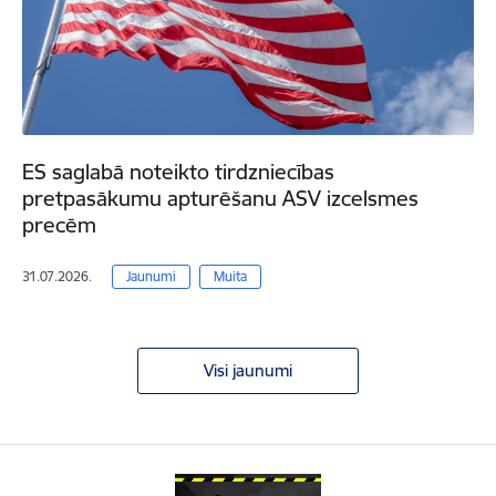
ES saglabā noteikto tirdzniecības
pretpasākumu apturēšanu ASV izcelsmes
precēm
31.07.2026.
Jaunumi
Muita
Visi jaunumi