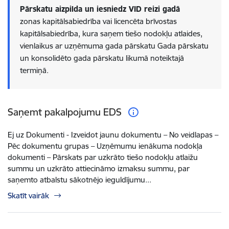
Pārskatu aizpilda un iesniedz VID reizi gadā
zonas kapitālsabiedrība vai licencēta brīvostas
kapitālsabiedrība, kura saņem tiešo nodokļu atlaides,
vienlaikus ar uzņēmuma gada pārskatu Gada pārskatu
un konsolidēto gada pārskatu likumā noteiktajā
termiņā.
Saņemt pakalpojumu EDS
Ej uz Dokumenti - Izveidot jaunu dokumentu – No veidlapas –
Pēc dokumentu grupas – Uzņēmumu ienākuma nodokļa
dokumenti – Pārskats par uzkrāto tiešo nodokļu atlaižu
summu un uzkrāto attiecināmo izmaksu summu, par
saņemto atbalstu sākotnējo ieguldījumu...
Skatīt vairāk