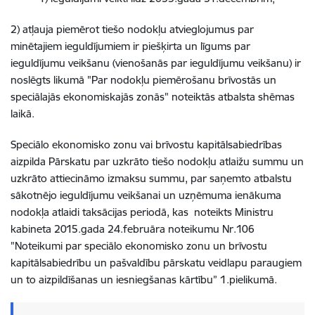
2) atļauja piemērot tiešo nodokļu atvieglojumus par
minētajiem ieguldījumiem ir piešķirta un līgums par
ieguldījumu veikšanu (vienošanās par ieguldījumu veikšanu) ir
noslēgts likumā "Par nodokļu piemērošanu brīvostās un
speciālajās ekonomiskajās zonās" noteiktās atbalsta shēmas
laikā.
Speciālo ekonomisko zonu vai brīvostu kapitālsabiedrības
aizpilda Pārskatu par uzkrāto tiešo nodokļu atlaižu summu un
uzkrāto attiecināmo izmaksu summu, par saņemto atbalstu
sākotnējo ieguldījumu veikšanai un uzņēmuma ienākuma
nodokļa atlaidi taksācijas periodā, kas noteikts Ministru
kabineta 2015.gada 24.februāra noteikumu Nr.106
"Noteikumi par speciālo ekonomisko zonu un brīvostu
kapitālsabiedrību un pašvaldību pārskatu veidlapu paraugiem
un to aizpildīšanas un iesniegšanas kārtību” 1.pielikumā.