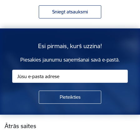
Sniegt atsauksmi
Esi pirmais, kurš uzzina!
Piesakies jaunumu saņemšanai savā e-pastā.
Kājene
Ātrās saites