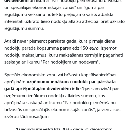
dividendēm
un likumā "Par nodokļu piemērošanu brīvostās
un speciālajās ekonomiskajās zonās" un līgumā par
ieguldījumu veikšanu noteikto pieļaujamo valsts atbalsta
intensitāti uzkrāto tiešo nodokļu atlaižu attiecībai pret uzkrāto
ieguldījumu summu.
Atlaidi nevar piemērot pārskata gadā, kura pirmajā dienā
nodokļu parāda kopsumma pārsniedz 150
euro
, izņemot
nodokļu maksājumus, kuru maksāšanas termiņi ir pagarināti
saskaņā ar likumu "Par nodokļiem un nodevām".
Speciālo ekonomisko zonu vai brīvostu kapitālsabiedrības
aprēķināto
uzņēmumu ienākuma nodokli par pārskata
gadā aprēķinātajām dividendēm
ir tiesīgas samazināt par
uzņēmumu ienākuma nodokļa atlaides summu, kas
aprēķināta saskaņā ar likumu "Par nodokļu piemērošanu
brīvostās un speciālajās ekonomiskajās zonās", ja vienlaikus
ievēroti šādi nosacījumi:
1) ieguldījumi veikti līdz 2035.gada 31.decembrim;