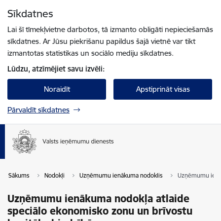
Pāriet uz lapas saturu
Sīkdatnes
Spied
lai meklētu
Enter
Lai šī tīmekļvietne darbotos, tā izmanto obligāti nepieciešamās
sīkdatnes. Ar Jūsu piekrišanu papildus šajā vietnē var tikt
izmantotas statistikas un sociālo mediju sīkdatnes.
Lūdzu, atzīmējiet savu izvēli:
Noraidīt
Apstiprināt visas
Pārvaldīt sīkdatnes
Sākums
Nodokļi
Uzņēmumu ienākuma nodoklis
Uzņēmumu ienāk
Uzņēmumu ienākuma nodokļa atlaide
speciālo ekonomisko zonu un brīvostu