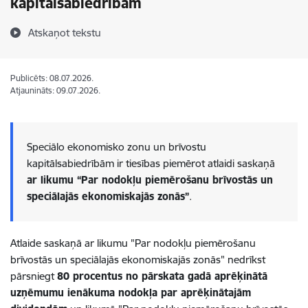
kapitālsabiedrībām
Atskaņot tekstu
Publicēts: 08.07.2026.
Atjaunināts: 09.07.2026.
Speciālo ekonomisko zonu un brīvostu
kapitālsabiedrībām ir tiesības piemērot atlaidi saskaņā
ar likumu “Par nodokļu piemērošanu brīvostās un
speciālajās ekonomiskajās zonās”
.
Atlaide saskaņā ar likumu "Par nodokļu piemērošanu
brīvostās un speciālajās ekonomiskajās zonās" nedrīkst
pārsniegt
80 procentus no pārskata gadā aprēķinātā
uzņēmumu ienākuma nodokļa par aprēķinātajām