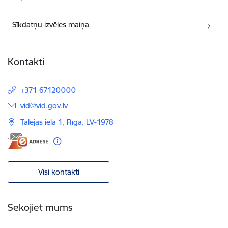
Sīkdatņu izvēles maiņa
Kontakti
+371 67120000
E-pasts:
vid@vid.gov.lv
Talejas iela 1, Rīga, LV-1978
Visi kontakti
Sekojiet mums