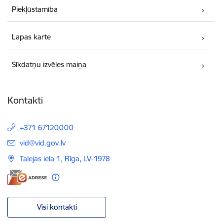
Piekļūstamība
Lapas karte
Sīkdatņu izvēles maiņa
Kontakti
+371 67120000
E-pasts:
vid@vid.gov.lv
Talejas iela 1, Rīga, LV-1978
Visi kontakti