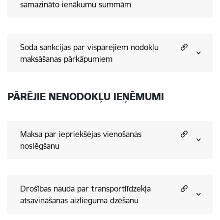
samazināto ienākumu summām
Soda sankcijas par vispārējiem nodokļu
maksāšanas pārkāpumiem
PĀRĒJIE NENODOKĻU IEŅĒMUMI
Maksa par iepriekšējas vienošanās
noslēgšanu
Drošības nauda par transportlīdzekļa
atsavināšanas aizlieguma dzēšanu