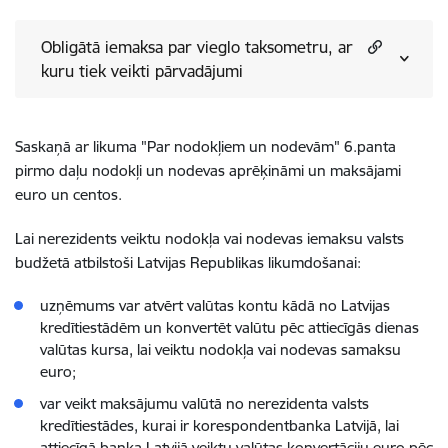
Obligātā iemaksa par vieglo taksometru, ar
kuru tiek veikti pārvadājumi
Saskaņā ar likuma "Par nodokļiem un nodevām" 6.panta
pirmo daļu nodokļi un nodevas aprēķināmi un maksājami
euro un centos.
Lai nerezidents veiktu nodokļa vai nodevas iemaksu valsts
budžetā atbilstoši Latvijas Republikas likumdošanai:
uzņēmums var atvērt valūtas kontu kādā no Latvijas
kredītiestādēm un konvertēt valūtu pēc attiecīgās dienas
valūtas kursa, lai veiktu nodokļa vai nodevas samaksu
euro;
var veikt maksājumu valūtā no nerezidenta valsts
kredītiestādes, kurai ir korespondentbanka Latvijā, lai
attiecīgā banka Latvijā veiktu valūtas konvertāciju euro pēc