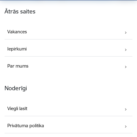
Kājene
Ātrās saites
Vakances
Iepirkumi
Par mums
Noderīgi
Viegli lasīt
Privātuma politika