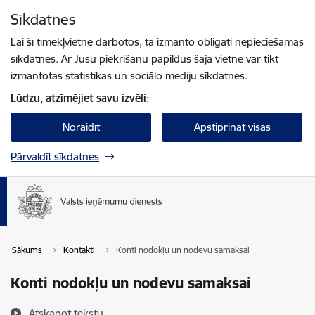
Pāriet uz lapas saturu
Sīkdatnes
Spied
lai meklētu
Enter
Lai šī tīmekļvietne darbotos, tā izmanto obligāti nepieciešamās
sīkdatnes. Ar Jūsu piekrišanu papildus šajā vietnē var tikt
izmantotas statistikas un sociālo mediju sīkdatnes.
Lūdzu, atzīmējiet savu izvēli:
Noraidīt
Apstiprināt visas
Pārvaldīt sīkdatnes
Sākums
Kontakti
Konti nodokļu un nodevu samaksai
Konti nodokļu un nodevu samaksai
Atskaņot tekstu