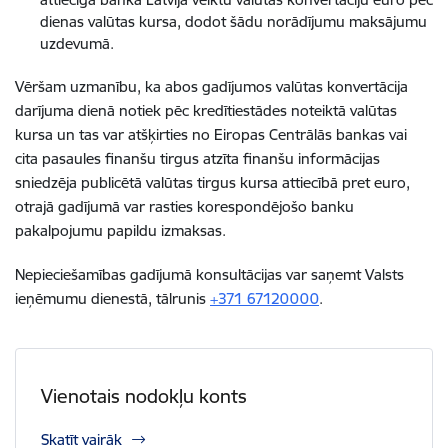
dienas valūtas kursa, dodot šādu norādījumu maksājumu
uzdevumā.
Vēršam uzmanību, ka abos gadījumos valūtas konvertācija
darījuma dienā notiek pēc kredītiestādes noteiktā valūtas
kursa un tas var atšķirties no Eiropas Centrālās bankas vai
cita pasaules finanšu tirgus atzīta finanšu informācijas
sniedzēja publicētā valūtas tirgus kursa attiecībā pret euro,
otrajā gadījumā var rasties korespondējošo banku
pakalpojumu papildu izmaksas.
Nepieciešamības gadījumā konsultācijas var saņemt Valsts
ieņēmumu dienestā, tālrunis
+371 67120000
.
Vienotais nodokļu konts
Skatīt vairāk