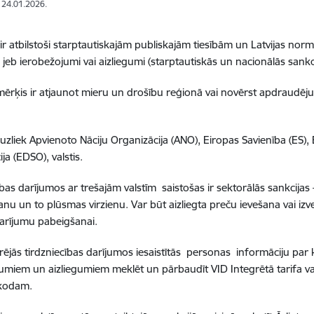
: 24.01.2026.
 ir atbilstoši starptautiskajām publiskajām tiesībām un Latvijas norm
jeb ierobežojumi vai aizliegumi (starptautiskās un nacionālās sankci
mērķis ir atjaunot mieru un drošību reģionā vai novērst apdraud
 uzliek Apvienoto Nāciju Organizācija (ANO), Eiropas Savienība (ES)
ja (EDSO), valstis.
ības darījumos ar trešajām valstīm saistošas ir sektorālās sankcija
anu un to plūsmas virzienu. Var būt aizliegta preču ievešana vai izv
arījumu pabeigšanai.
rējās tirdzniecības darījumos iesaistītās personas informāciju pa
umiem un aizliegumiem meklēt un pārbaudīt VID Integrētā tarifa v
 kodam.