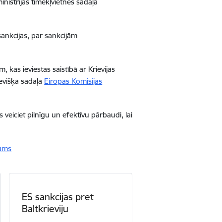
inistrijas tīmekļvietnes sadaļā
ankcijas, par sankcijām
 kas ieviestas saistībā ar Krievijas
tsevišķā sadaļā
Eiropas Komisijas
veiciet pilnīgu un efektīvu pārbaudi, lai
kums
ES sankcijas pret
Baltkrieviju