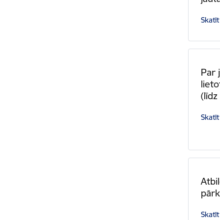
Skatīt
Par 
liet
(līd
Skatīt
Atbi
pār
Skatīt