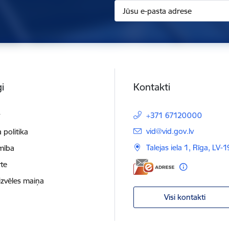
i
Kontakti
t
+371 67120000
E-pasts:
vid@vid.gov.lv
 politika
Talejas iela 1, Rīga, LV-
mība
te
izvēles maiņa
Visi kontakti