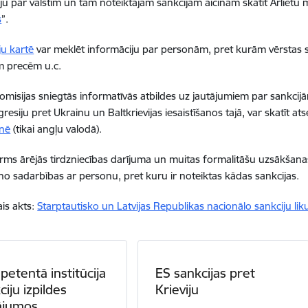
ju par valstīm un tām noteiktajām sankcijām aicinām skatīt Ārlietu m
s
”.
ju kartē
var meklēt informāciju par personām, pret kurām vērstas s
m precēm u.c.
omisijas sniegtās informatīvās atbildes uz jautājumiem par sankcijām,
gresiju pret Ukrainu un Baltkrievijas iesaistīšanos tajā, var skatīt a
tnē
(tikai angļu valodā).
Pirms ārējās tirdzniecības darījuma un muitas formalitāšu uzsākšanas 
s no sadarbības ar personu, pret kuru ir noteiktas kādas sankcijas.
is akts:
Starptautisko un Latvijas Republikas nacionālo sankciju li
etentā institūcija
ES sankcijas pret
ciju izpildes
Krieviju
ājumos