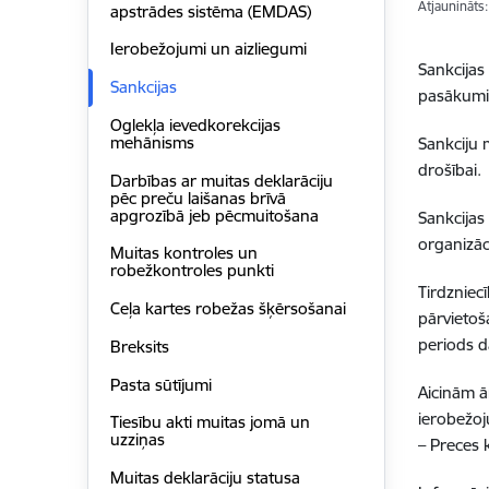
Atjaunināts
apstrādes sistēma (EMDAS)
Ierobežojumi un aizliegumi
Sankcijas
Sankcijas
pasākumi 
Oglekļa ievedkorekcijas
mehānisms
Sankciju 
drošībai.
Darbības ar muitas deklarāciju
pēc preču laišanas brīvā
apgrozībā jeb pēcmuitošana
Sankcijas
organizāci
Muitas kontroles un
robežkontroles punkti
Tirdzniec
Ceļa kartes robežas šķērsošanai
pārvietoš
periods d
Breksits
Pasta sūtījumi
Aicinām ā
ierobežoj
Tiesību akti muitas jomā un
uzziņas
– Preces
Muitas deklarāciju statusa