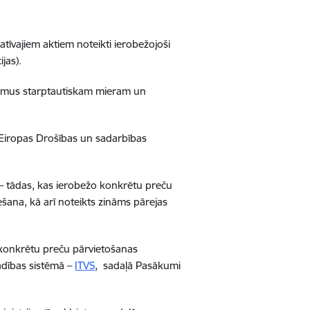
atīvajiem aktiem noteikti ierobežojoši
jas).
ējumus starptautiskam mieram un
, Eiropas Drošības un sadarbības
s – tādas, kas ierobežo konkrētu preču
ešana, kā arī noteikts zināms pārejas
r konkrētu preču pārvietošanas
adības sistēmā –
ITVS
, sadaļā Pasākumi