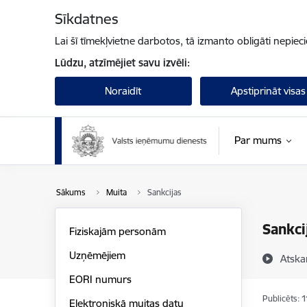
Pāriet uz lapas saturu
Sīkdatnes
Lai šī tīmekļvietne darbotos, tā izmanto obligāti nepiec
Lūdzu, atzīmējiet savu izvēli:
Noraidīt
Apstiprināt visas
Par mums
Sākums
Muita
Sankcijas
Sankci
Fiziskajām personām
Uzņēmējiem
Atska
EORI numurs
Publicēts: 
Elektroniskā muitas datu