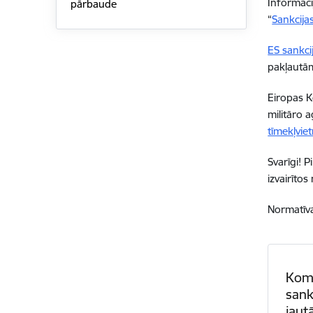
Informāci
pārbaude
“
Sankcija
ES sankci
pakļautā
Eiropas K
militāro a
tīmekļvie
Svarīgi! 
izvairīto
Normatīva
Komp
sank
jaut