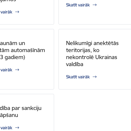
Skatīt vairāk
 vairāk
jaunām un
Nelikumīgi anektētās
otām automašīnām
teritorijas, ko
z 3 gadiem)
nekontrolē Ukrainas
valdība
 vairāk
Skatīt vairāk
ldība par sankciju
kāpšanu
 vairāk