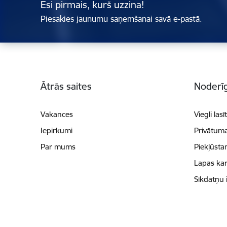
Esi pirmais, kurš uzzina!
Piesakies jaunumu saņemšanai savā e-pastā.
Kājene
Ātrās saites
Noderīg
Vakances
Viegli lasī
Iepirkumi
Privātuma
Par mums
Piekļūsta
Lapas kar
Sīkdatņu 