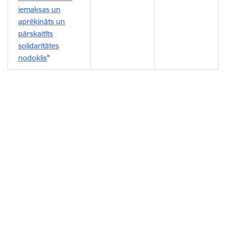
iemaksas un
aprēķināts un
pārskaitīts
solidaritātes
nodoklis
"