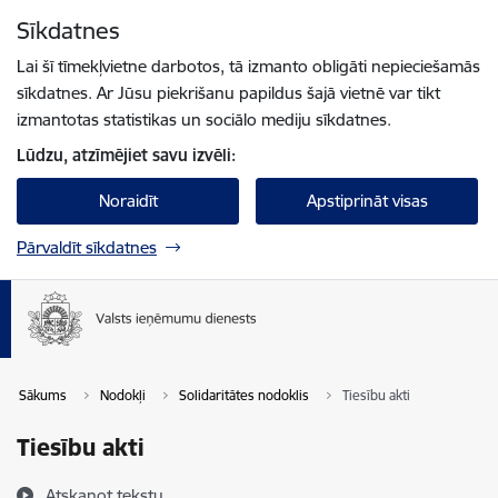
Pāriet uz lapas saturu
Sīkdatnes
Spied
lai meklētu
Enter
Lai šī tīmekļvietne darbotos, tā izmanto obligāti nepieciešamās
sīkdatnes. Ar Jūsu piekrišanu papildus šajā vietnē var tikt
izmantotas statistikas un sociālo mediju sīkdatnes.
Lūdzu, atzīmējiet savu izvēli:
Noraidīt
Apstiprināt visas
Pārvaldīt sīkdatnes
Sākums
Nodokļi
Solidaritātes nodoklis
Tiesību akti
Tiesību akti
Atskaņot tekstu