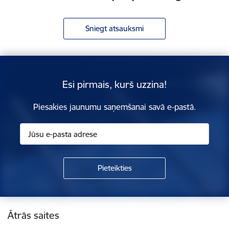
Sniegt atsauksmi
Esi pirmais, kurš uzzina!
Piesakies jaunumu saņemšanai savā e-pastā.
Kājene
Ātrās saites