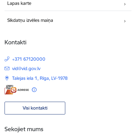
Lapas karte
Sīkdatņu izvēles maiņa
Kontakti
+371 67120000
E-pasts:
vid@vid.gov.lv
Talejas iela 1, Rīga, LV-1978
Visi kontakti
Sekojiet mums