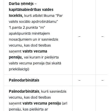
Darba ņēmējs –
kapitālsabiedrības valdes
loceklis,
kurš atbilst likuma “Par
valsts sociālo apdrošināšanu”
1.panta 2.punkta “m”
apakšpunktā minētajiem
–
–
nosacījumiem un ir sasniedzis
vecumu, kas dod tiesības
saņemt
valsts vecuma
pensiju,
vai kuram ir piešķirta
valsts vecuma pensija (tai skaitā
priekšlaicīgi)
Pašnodarbinātais
–
–
Pašnodarbinātais
, kurš sasniedzis
vecumu, kas dod tiesības
saņemt
valsts vecuma pensiju
(arī
pensiju, kas piešķirta ar