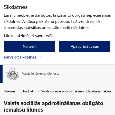
Pāriet uz lapas saturu
Sīkdatnes
Spied
lai meklētu
Enter
Lai šī tīmekļvietne darbotos, tā izmanto obligāti nepieciešamās
sīkdatnes. Ar Jūsu piekrišanu papildus šajā vietnē var tikt
izmantotas statistikas un sociālo mediju sīkdatnes.
Lūdzu, atzīmējiet savu izvēli:
Noraidīt
Apstiprināt visas
Pārvaldīt sīkdatnes
Sākums
Nodokļi
Valsts sociālās apdrošināšanas obligātās iemaksas
Valsts sociālās apdrošināšanas obligāto
iemaksu likmes