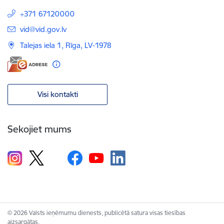
+371 67120000
E-pasts:
vid@vid.gov.lv
Talejas iela 1, Rīga, LV-1978
Visi kontakti
Sekojiet mums
© 2026 Valsts ieņēmumu dienests, publicētā satura visas tiesības
aizsargātas.