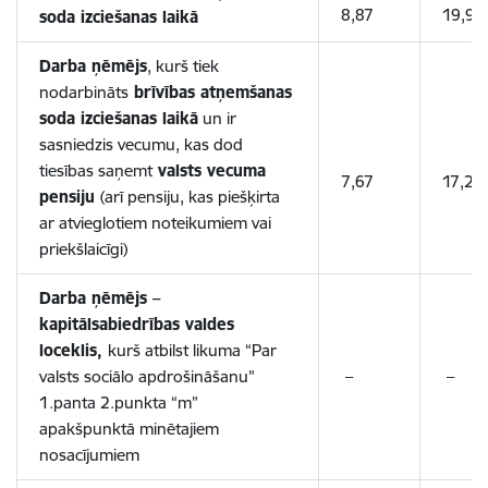
8,87
19,93
soda izciešanas laikā
Darba ņēmējs
, kurš tiek
nodarbināts
brīvības atņemšanas
soda izciešanas laikā
un ir
sasniedzis vecumu, kas dod
tiesības saņemt
valsts vecuma
7,67
17,24
pensiju
(arī pensiju, kas piešķirta
ar atvieglotiem noteikumiem vai
priekšlaicīgi)
Darba ņēmējs –
kapitālsabiedrības valdes
loceklis,
kurš atbilst likuma “Par
valsts sociālo apdrošināšanu”
–
–
1.panta 2.punkta “m”
apakšpunktā minētajiem
nosacījumiem