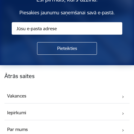
Piesakies jaunumu saņemšanai savā e-pastā.
Kājene
Ātrās saites
Vakances
Iepirkumi
Par mums