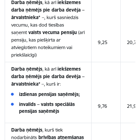
Darba ņēmējs
, kā arī
iekšzemes
darba ņēmējs pie darba devēja –
ārvalstnieka*
–, kurš sasniedzis
vecumu, kas dod tiesības
saņemt
valsts vecuma pensiju
(arī
pensiju, kas piešķirta ar
9,25
20,77
atvieglotiem noteikumiem vai
priekšlaicīgi)
Darba ņēmējs
, kā arī
iekšzemes
darba ņēmējs pie darba devēja –
ārvalstnieka*
–, kurš ir:
izdienas pensijas saņēmējs;
invalīds – valsts speciālās
9,76
21,94
pensijas saņēmējs
Darba ņēmējs
, kurš tiek
nodarbināts
brīvības atņemšanas