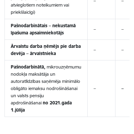
–
–
atvieglotiem noteikumiem vai
priekšlaicīgi)
Pašnodarbinātais – nekustamā
–
–
īpašuma apsaimniekotājs
Ārvalstu darba ņēmējs pie darba
–
–
devēja – ārvalstnieka
Pašnodarbinātā,
mikrouzņēmumu
nodokļa maksātāja un
autoratlīdzības saņēmēja minimālo
obligāto iemaksu nodrošināšanai
–
–
un valsts pensiju
apdrošināšanai
no 2021.gada
1.jūlija