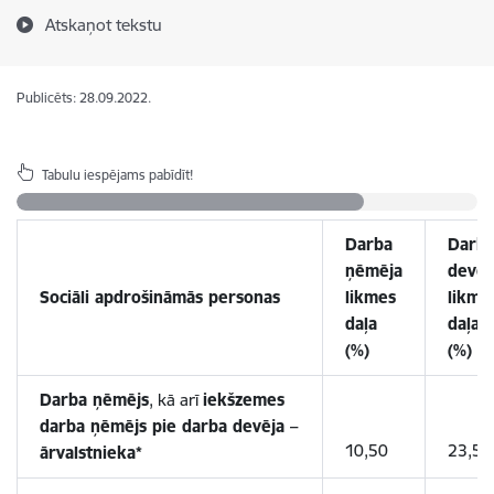
Atskaņot tekstu
Publicēts: 28.09.2022.
Tabulu iespējams pabīdīt!
Darba
Darb
ņēmēja
devēj
Sociāli apdrošināmās personas
likmes
likme
daļa
daļa
(%)
(%)
Darba ņēmējs
, kā arī
iekšzemes
darba ņēmējs pie darba devēja –
10,50
23,59
ārvalstnieka*