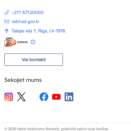
+371 67120000
E-pasts:
vid@vid.gov.lv
Talejas iela 1, Rīga, LV-1978
Visi kontakti
Sekojiet mums
© 2026 Valsts ieņēmumu dienests, publicētā satura visas tiesības