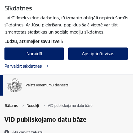
Pāriet uz lapas saturu
Sīkdatnes
Spied
lai meklētu
Enter
Lai šī tīmekļvietne darbotos, tā izmanto obligāti nepieciešamās
sīkdatnes. Ar Jūsu piekrišanu papildus šajā vietnē var tikt
izmantotas statistikas un sociālo mediju sīkdatnes.
Lūdzu, atzīmējiet savu izvēli:
Noraidīt
Apstiprināt visas
Pārvaldīt sīkdatnes
Sākums
Nodokļi
VID publiskojamo datu bāze
VID publiskojamo datu bāze
Atskaņot tekstu