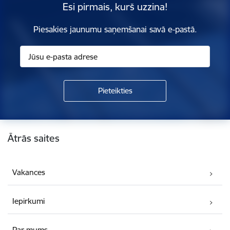
Esi pirmais, kurš uzzina!
Piesakies jaunumu saņemšanai savā e-pastā.
Kājene
Ātrās saites
Vakances
Iepirkumi
Par mums