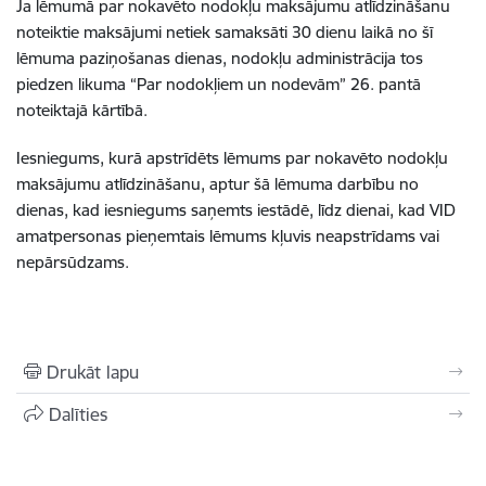
Ja lēmumā par nokavēto nodokļu maksājumu atlīdzināšanu
noteiktie maksājumi netiek samaksāti 30 dienu laikā no šī
lēmuma paziņošanas dienas, nodokļu administrācija tos
piedzen likuma “Par nodokļiem un nodevām” 26. pantā
noteiktajā kārtībā.
Iesniegums, kurā apstrīdēts lēmums par nokavēto nodokļu
maksājumu atlīdzināšanu, aptur šā lēmuma darbību no
dienas, kad iesniegums saņemts iestādē, līdz dienai, kad VID
amatpersonas pieņemtais lēmums kļuvis neapstrīdams vai
nepārsūdzams.
Drukāt lapu
Dalīties