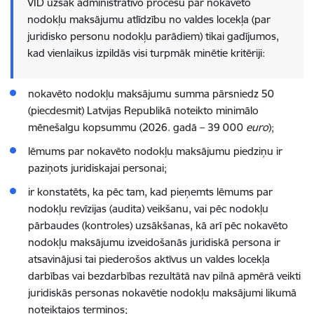
VID uzsāk administratīvo procesu par nokavēto
nodokļu maksājumu atlīdzību no valdes locekļa (par
juridisko personu nodokļu parādiem) tikai gadījumos,
kad vienlaikus izpildās visi turpmāk minētie kritēriji:
nokavēto nodokļu maksājumu summa pārsniedz 50
(piecdesmit) Latvijas Republikā noteikto minimālo
mēnešalgu kopsummu (2026. gadā – 39 000
euro
);
lēmums par nokavēto nodokļu maksājumu piedziņu ir
paziņots juridiskajai personai;
ir konstatēts, ka pēc tam, kad pieņemts lēmums par
nodokļu revīzijas (audita) veikšanu, vai pēc nodokļu
pārbaudes (kontroles) uzsākšanas, kā arī pēc nokavēto
nodokļu maksājumu izveidošanās juridiskā persona ir
atsavinājusi tai piederošos aktīvus un valdes locekļa
darbības vai bezdarbības rezultātā nav pilnā apmērā veikti
juridiskās personas nokavētie nodokļu maksājumi likumā
noteiktajos termiņos;