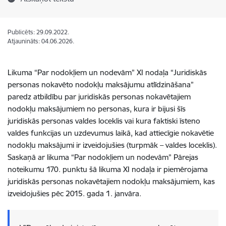
Publicēts: 29.09.2022.
Atjaunināts: 04.06.2026.
Likuma “Par nodokļiem un nodevām” XI nodaļa “Juridiskās
personas nokavēto nodokļu maksājumu atlīdzināšana”
paredz atbildību par juridiskās personas nokavētajiem
nodokļu maksājumiem no personas, kura ir bijusi šīs
juridiskās personas valdes loceklis vai kura faktiski īsteno
valdes funkcijas un uzdevumus laikā, kad attiecīgie nokavētie
nodokļu maksājumi ir izveidojušies (turpmāk – valdes loceklis).
Saskaņā ar likuma “Par nodokļiem un nodevām” Pārejas
noteikumu 170. punktu šā likuma XI nodaļa ir piemērojama
juridiskās personas nokavētajiem nodokļu maksājumiem, kas
izveidojušies pēc 2015. gada 1. janvāra.