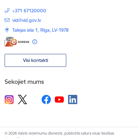
+371 67120000
E-pasts:
vid@vid.gov.lv
Talejas iela 1, Rīga, LV-1978
Visi kontakti
Sekojiet mums
© 2026 Valsts ieņēmumu dienests, publicētā satura visas tiesības