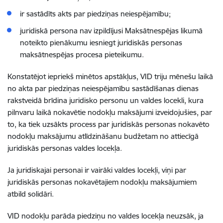
ir sastādīts akts par piedziņas neiespējamību;
juridiskā persona nav izpildījusi Maksātnespējas likumā
noteikto pienākumu iesniegt juridiskās personas
maksātnespējas procesa pieteikumu.
Konstatējot iepriekš minētos apstākļus, VID triju mēnešu laikā
no akta par piedziņas neiespējamību sastādīšanas dienas
rakstveidā brīdina juridisko personu un valdes locekli, kura
pilnvaru laikā nokavētie nodokļu maksājumi izveidojušies, par
to, ka tiek uzsākts process par juridiskās personas nokavēto
nodokļu maksājumu atlīdzināšanu budžetam no attiecīgā
juridiskās personas valdes locekļa.
Ja juridiskajai personai ir vairāki valdes locekļi, viņi par
juridiskās personas nokavētajiem nodokļu maksājumiem
atbild solidāri.
VID nodokļu parāda piedziņu no valdes locekļa neuzsāk, ja