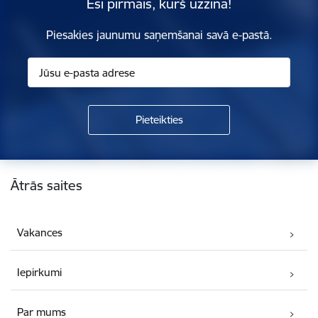
Esi pirmais, kurš uzzina!
Piesakies jaunumu saņemšanai savā e-pastā.
Kājene
Ātrās saites
Vakances
Iepirkumi
Par mums