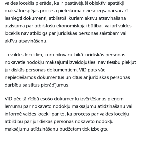
valdes loceklis pierāda, ka ir pastāvējuši objektīvi apstākļi
maksātnespējas procesa pieteikuma neiesniegšanai vai arī
iesniegti dokumenti, atbilstoši kuriem aktīvu atsavināšana
atzīstama par atbilstošu ekonomiskajai būtībai, vai arī valdes
loceklis nav atbildīgs par juridiskās personas saistībām vai
aktīvu atsavināšanu.
Ja valdes loceklim, kura pilnvaru laikā juridiskās personas
nokavētie nodokļu maksājumi izveidojušies, nav tiesību piekļūt
juridiskās personas dokumentiem, VID pats vāc
nepieciešamos dokumentus un citus ar juridiskās personas
darbību saistītus pierādījumus.
VID pēc tā rīcībā esošo dokumentu izvērtēšanas pieņem
lēmumu par nokavēto nodokļu maksājumu atlīdzināšanu vai
informē valdes locekli par to, ka process par valdes locekļu
atbildību par juridiskās personas nokavēto nodokļu
maksājumu atlīdzināšanu budžetam tiek izbeigts.