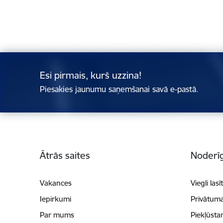
Esi pirmais, kurš uzzina!
Piesakies jaunumu saņemšanai savā e-pastā.
Kājene
Ātrās saites
Noderīg
Vakances
Viegli lasī
Iepirkumi
Privātuma
Par mums
Piekļūsta