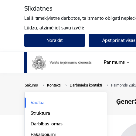
Pāriet uz lapas saturu
Sīkdatnes
Lai šī tīmekļvietne darbotos, tā izmanto obligāti nepiec
Lūdzu, atzīmējiet savu izvēli:
Noraidīt
Apstiprināt visas
Par mums
Sākums
Kontakti
Darbinieku kontakti
Raimonds Zuku
Ģenerā
Vadība
Struktūra
Darbības jomas
Pakalpojumi