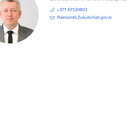
+371 67120803
E-pasts:
Raimonds.Zukuls@vid.gov.lv