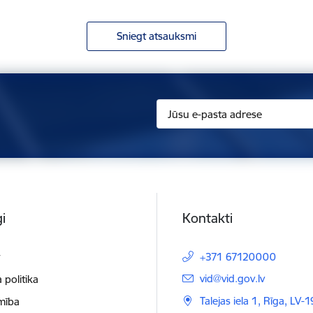
Sniegt atsauksmi
i
Kontakti
t
+371 67120000
E-pasts:
vid@vid.gov.lv
 politika
Talejas iela 1, Rīga, LV-
mība