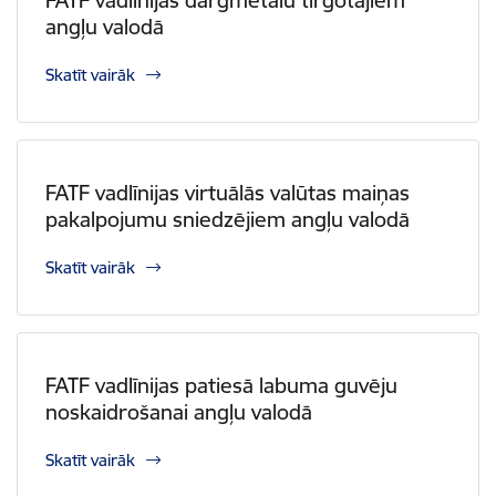
FATF vadlīnijas dārgmetālu tirgotājiem
angļu valodā
Skatīt vairāk
FATF vadlīnijas virtuālās valūtas maiņas
pakalpojumu sniedzējiem angļu valodā
Skatīt vairāk
FATF vadlīnijas patiesā labuma guvēju
noskaidrošanai angļu valodā
Skatīt vairāk