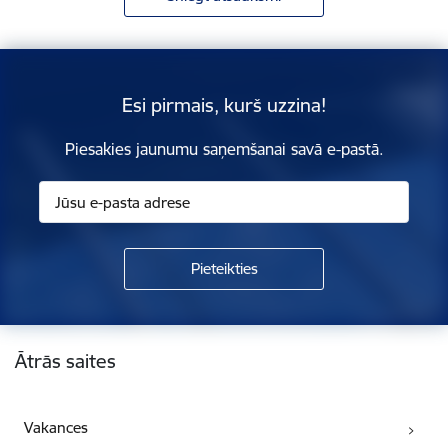
Esi pirmais, kurš uzzina!
Piesakies jaunumu saņemšanai savā e-pastā.
Kājene
Ātrās saites
Vakances