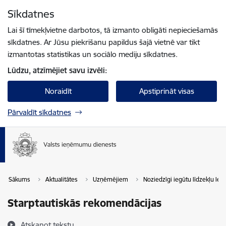
Pāriet uz lapas saturu
Sīkdatnes
Spied
lai meklētu
Enter
Lai šī tīmekļvietne darbotos, tā izmanto obligāti nepieciešamās
sīkdatnes. Ar Jūsu piekrišanu papildus šajā vietnē var tikt
izmantotas statistikas un sociālo mediju sīkdatnes.
Lūdzu, atzīmējiet savu izvēli:
Noraidīt
Apstiprināt visas
Pārvaldīt sīkdatnes
Sākums
Aktualitātes
Uzņēmējiem
Noziedzīgi iegūtu līdzekļu leg
Starptautiskās rekomendācijas
Atskaņot tekstu