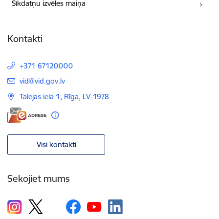
Sīkdatņu izvēles maiņa
Kontakti
+371 67120000
E-pasts:
vid@vid.gov.lv
Talejas iela 1, Rīga, LV-1978
Visi kontakti
Sekojiet mums