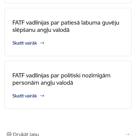
FATF vadlīnijas par patiesā labuma guvēju
slēpšanu angļu valodā
Skatīt vairāk
FATF vadlīnijas par politiski nozīmīgām
personām angļu valodā
Skatīt vairāk
Drukāt lapu