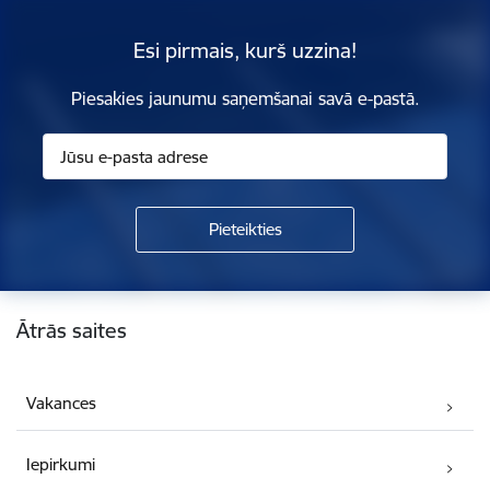
Esi pirmais, kurš uzzina!
Piesakies jaunumu saņemšanai savā e-pastā.
Kājene
Ātrās saites
Vakances
Iepirkumi