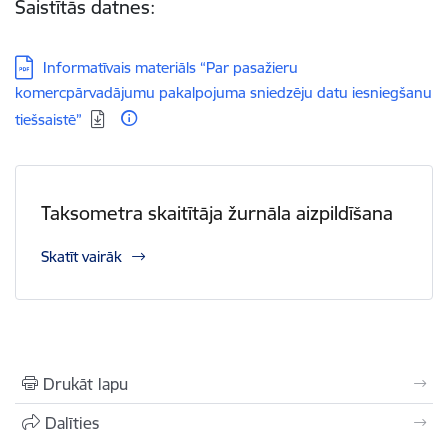
Saistītās datnes:
Lejupielādēt:
Informatīvais materiāls “Par pasažieru
komercpārvadājumu pakalpojuma sniedzēju datu iesniegšanu
tiešsaistē”
Taksometra skaitītāja žurnāla aizpildīšana
Skatīt vairāk
Drukāt lapu
Dalīties