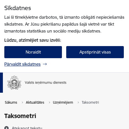
Pāriet uz lapas saturu
Sīkdatnes
Spied
lai meklētu
Enter
Lai šī tīmekļvietne darbotos, tā izmanto obligāti nepieciešamās
sīkdatnes. Ar Jūsu piekrišanu papildus šajā vietnē var tikt
izmantotas statistikas un sociālo mediju sīkdatnes.
Lūdzu, atzīmējiet savu izvēli:
Noraidīt
Apstiprināt visas
Pārvaldīt sīkdatnes
Sākums
Aktualitātes
Uzņēmējiem
Taksometri
Taksometri
Atskaņot tekstu