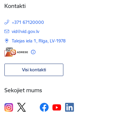
Kontakti
+371 67120000
E-pasts:
vid@vid.gov.lv
Talejas iela 1, Rīga, LV-1978
Visi kontakti
Sekojiet mums