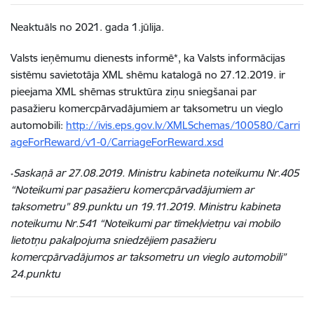
Neaktuāls no 2021. gada 1.jūlija.
Valsts ieņēmumu dienests informē*, ka Valsts informācijas
sistēmu savietotāja XML shēmu katalogā no 27.12.2019. ir
pieejama XML shēmas struktūra ziņu sniegšanai par
pasažieru komercpārvadājumiem ar taksometru un vieglo
automobili:
http://ivis.eps.gov.lv/XMLSchemas/100580/Carri
ageForReward/v1-0/CarriageForReward.xsd
Saskaņā ar 27.08.2019. Ministru kabineta noteikumu Nr.405
*
“Noteikumi par pasažieru komercpārvadājumiem ar
taksometru” 89.punktu un 19.11.2019. Ministru kabineta
noteikumu Nr.541 “Noteikumi par tīmekļvietņu vai mobilo
lietotņu pakalpojuma sniedzējiem pasažieru
komercpārvadājumos ar taksometru un vieglo automobili”
24.punktu