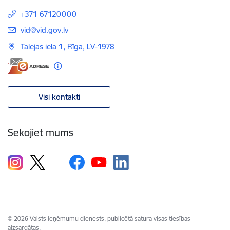
+371 67120000
E-pasts:
vid@vid.gov.lv
Talejas iela 1, Rīga, LV-1978
Visi kontakti
Sekojiet mums
© 2026 Valsts ieņēmumu dienests, publicētā satura visas tiesības
aizsargātas.