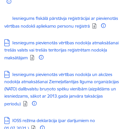
Lejupielādēt:
Iesniegums fiskālā pārstāvja reģistrācijai ar pievienotās
vērtības nodokli apliekamo personu reģistrā
Lejupielādēt:
Iesniegums pievienotās vērtības nodokļa atmaksāšanai
trešās valsts vai trešās teritorijas reģistrētam nodokļa
maksātājam
Lejupielādēt:
Iesniegums pievienotās vērtības nodokļa un akcīzes
nodokļa atmaksāšanai Ziemeļatlantijas līguma organizācijas
(NATO) dalībvalstu bruņoto spēku vienībām (aizpildāms un
iesniedzams, sākot ar 2013.gada janvāra taksācijas
periodu)
Lejupielādēt:
IOSS režīma deklarācija (par darījumiem no
01.07.2021.)