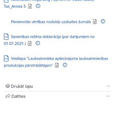
Tax_Annex 5
Lejupielādēt:
Pievienotās vērtības nodokļa uzskaites žurnāls
Lejupielādēt:
Savienības režīma deklarācija (par darījumiem no
01.07.2021.)
Lejupielādēt:
Veidlapa "Lauksaimnieka apliecinājums lauksaimniecības
produkcijas pārstrādātājam"
Drukāt lapu
Dalīties