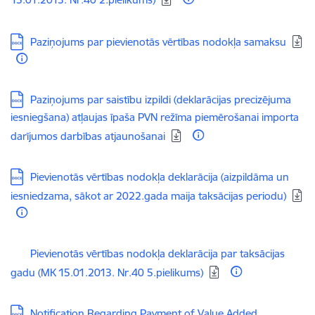
Lejupielādēt:
Paziņojums par pievienotās vērtības nodokļa samaksu
Lejupielādēt:
Paziņojums par saistību izpildi (deklarācijas precizējuma
iesniegšana) atļaujas īpaša PVN režīma piemērošanai importa
darījumos darbības atjaunošanai
Lejupielādēt:
Pievienotās vērtības nodokļa deklarācija (aizpildāma un
iesniedzama, sākot ar 2022.gada maija taksācijas periodu)
Lejupielādēt:
Pievienotās vērtības nodokļa deklarācija par taksācijas
gadu (MK 15.01.2013. Nr.40 5.pielikums)
Lejupielādēt:
Notification Regarding Payment of Value Added