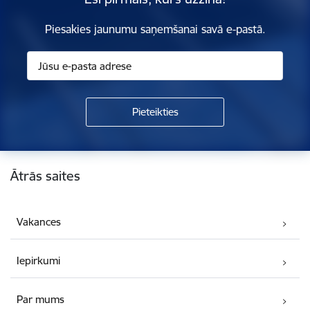
Piesakies jaunumu saņemšanai savā e-pastā.
Kājene
Ātrās saites
Vakances
Iepirkumi
Par mums