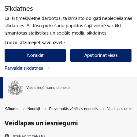
Pāriet uz lapas saturu
Sīkdatnes
Spied
lai meklētu
Enter
Lai šī tīmekļvietne darbotos, tā izmanto obligāti nepieciešamās
sīkdatnes. Ar Jūsu piekrišanu papildus šajā vietnē var tikt
izmantotas statistikas un sociālo mediju sīkdatnes.
Lūdzu, atzīmējiet savu izvēli:
Noraidīt
Apstiprināt visas
Pārvaldīt sīkdatnes
Sākums
Nodokļi
Pievienotās vērtības nodoklis
Veidlapas un ies
Veidlapas un iesniegumi
Atskaņot tekstu