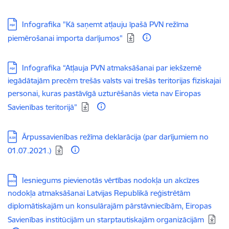
Lejupielādēt:
Infografika "Kā saņemt atļauju īpašā PVN režīma
piemērošanai importa darījumos"
Lejupielādēt:
Infografika “Atļauja PVN atmaksāšanai par iekšzemē
iegādātajām precēm trešās valsts vai trešās teritorijas fiziskajai
personai, kuras pastāvīgā uzturēšanās vieta nav Eiropas
Savienības teritorijā”
Lejupielādēt:
Ārpussavienības režīma deklarācija (par darījumiem no
01.07.2021.)
Lejupielādēt:
Iesniegums pievienotās vērtības nodokļa un akcīzes
nodokļa atmaksāšanai Latvijas Republikā reģistrētām
diplomātiskajām un konsulārajām pārstāvniecībām, Eiropas
Savienības institūcijām un starptautiskajām organizācijām